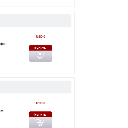
USD 0
ефон:
USD 0
он: