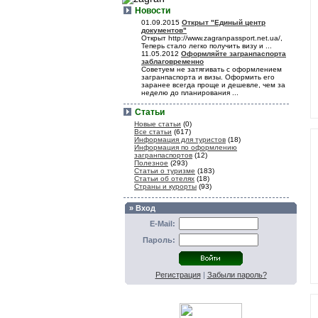
Новости
01.09.2015
Открыт "Единый центр
документов"
Открыт http://www.zagranpassport.net.ua/,
Теперь стало легко получить визу и ...
11.05.2012
Оформляйте загранпаспорта
заблаговременно
Советуем не затягивать с оформлением
загранпаспорта и визы. Оформить его
заранее всегда проще и дешевле, чем за
неделю до планирования ...
Статьи
Новые статьи
(0)
Все статьи
(617)
Информация для туристов
(18)
Информация по оформлению
загранпаспортов
(12)
Полезное
(293)
Статьи о туризме
(183)
Статьи об отелях
(18)
Страны и курорты
(93)
» Вход
E-Mail:
Пароль:
Регистрация
|
Забыли пароль?