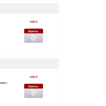
USD 0
USD 0
лефон: