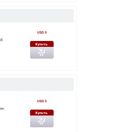
USD 0
15
USD 0
он: