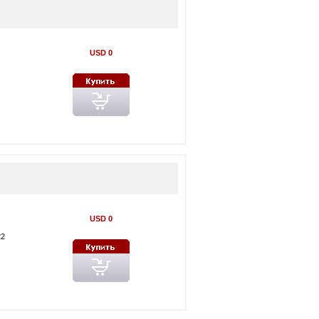
USD 0
USD 0
22