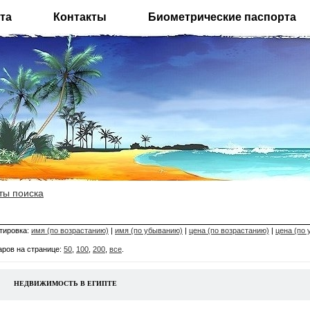
та
Контакты
Биометрические паспорта
ты поиска
тировка:
имя (по возрастанию)
|
имя (по убыванию)
|
цена (по возрастанию)
|
цена (по
аров на странице:
50
,
100
,
200
,
все
.
НЕДВИЖИМОСТЬ В ЕГИПТЕ