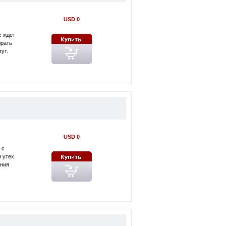
USD 0
с ждет
брать
тут.
USD 0
 с
 утех.
ения