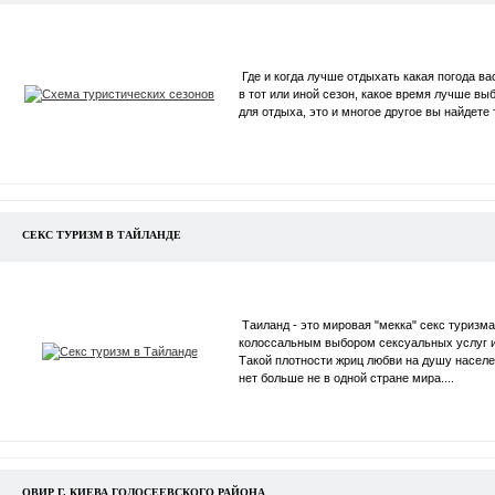
Где и когда лучше отдыхать какая погода ва
в тот или иной сезон, какое время лучше вы
для отдыха, это и многое другое вы найдете 
СЕКС ТУРИЗМ В ТАЙЛАНДЕ
Таиланд - это мировая "мекка" секс туризма
колоссальным выбором сексуальных услуг и
Такой плотности жриц любви на душу насел
нет больше не в одной стране мира....
ОВИР Г. КИЕВА ГОЛОСЕЕВСКОГО РАЙОНА