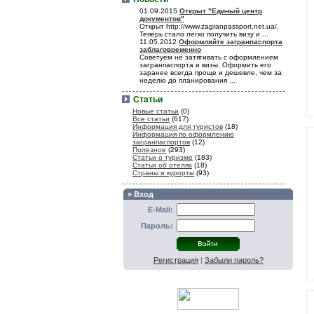
01.09.2015
Открыт "Единый центр
документов"
Открыт http://www.zagranpassport.net.ua/,
Теперь стало легко получить визу и ...
11.05.2012
Оформляйте загранпаспорта
заблаговременно
Советуем не затягивать с оформлением
загранпаспорта и визы. Оформить его
заранее всегда проще и дешевле, чем за
неделю до планирования ...
Статьи
Новые статьи
(0)
Все статьи
(617)
Информация для туристов
(18)
Информация по оформлению
загранпаспортов
(12)
Полезное
(293)
Статьи о туризме
(183)
Статьи об отелях
(18)
Страны и курорты
(93)
» Вход
E-Mail:
Пароль:
Регистрация
|
Забыли пароль?