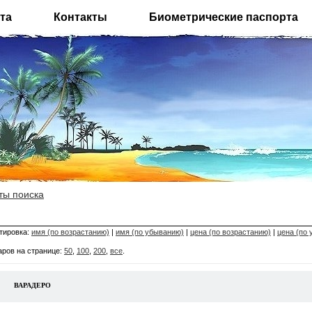
та
Контакты
Биометрические паспорта
ты поиска
тировка:
имя (по возрастанию)
|
имя (по убыванию)
|
цена (по возрастанию)
|
цена (по
аров на странице:
50
,
100
,
200
,
все
.
ВАРАДЕРО