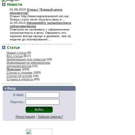
Новости
01.09.2015
Открыт "Единый центр
документов"
Открыт http://www.zagranpassport.net.ua/,
Теперь стало легко получить визу и ...
11.05.2012
Оформляйте загранпаспорта
заблаговременно
Советуем не затягивать с оформлением
загранпаспорта и визы. Оформить его
заранее всегда проще и дешевле, чем за
неделю до планирования ...
Статьи
Новые статьи
(0)
Все статьи
(617)
Информация для туристов
(18)
Информация по оформлению
загранпаспортов
(12)
Полезное
(293)
Статьи о туризме
(183)
Статьи об отелях
(18)
Страны и курорты
(93)
» Вход
E-Mail:
Пароль:
Регистрация
|
Забыли пароль?