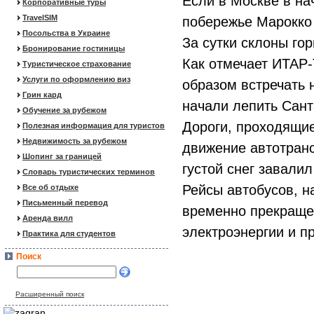
Если в Москве в на
Корпоративные туры
TravelSIM
побережье Марокко 
Посольства в Украине
За сутки склоны го
Бронирование гостиницы
Как отмечает ИТАР-
Туристическое страхование
Услуги по оформлению виз
образом встречать 
Грин кард
начали лепить Сант
Обучение за рубежом
Дороги, проходящие
Полезная информация для туристов
Недвижимость за рубежом
движение автотранс
Шопинг за границей
густой снег завали
Словарь туристических терминов
Рейсы автобусов, н
Все об отдыхе
Письменный перевод
временно прекраще
Аренда вилл
электроэнергии и п
Практика для студентов
Поиск
Расширенный поиск