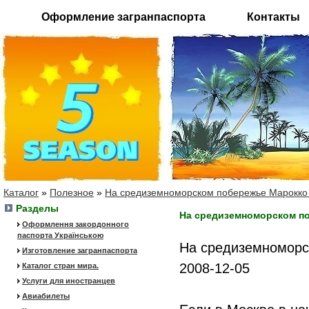
Оформление загранпаспорта
Контакты
Каталог
»
Полезное
»
На средиземноморском побережье Марокко 
Разделы
На средиземноморском п
Оформлення закордонного
паспорта Українською
На средиземноморс
Изготовление загранпаспорта
2008-12-05
Каталог стран мира.
Услуги для иностранцев
Авиабилеты