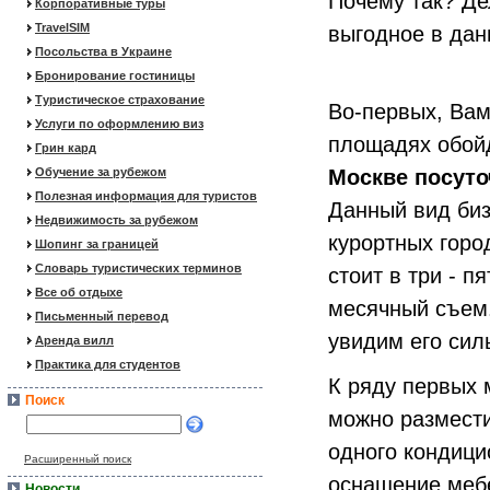
Почему так? Де
Корпоративные туры
TravelSIM
выгодное в дан
Посольства в Украине
Бронирование гостиницы
Туристическое страхование
Во-первых, Вам
Услуги по оформлению виз
площадях обой
Грин кард
Обучение за рубежом
Москве посуто
Полезная информация для туристов
Данный вид биз
Недвижимость за рубежом
курортных горо
Шопинг за границей
Словарь туристических терминов
стоит в три - п
Все об отдыхе
месячный съем.
Письменный перевод
увидим его сил
Аренда вилл
Практика для студентов
К ряду первых 
Поиск
можно разместит
одного кондици
Расширенный поиск
оснащение мебе
Новости