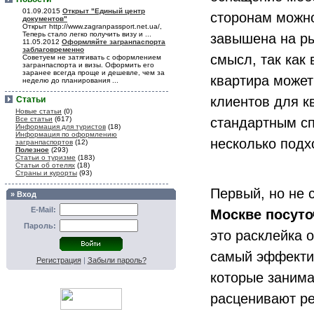
01.09.2015
Открыт "Единый центр
сторонам можно
документов"
Открыт http://www.zagranpassport.net.ua/,
Теперь стало легко получить визу и ...
завышена на ры
11.05.2012
Оформляйте загранпаспорта
заблаговременно
смысл, так как 
Советуем не затягивать с оформлением
загранпаспорта и визы. Оформить его
заранее всегда проще и дешевле, чем за
квартира может
неделю до планирования ...
клиентов для к
Статьи
Новые статьи
(0)
Все статьи
(617)
стандартным сп
Информация для туристов
(18)
Информация по оформлению
несколько подх
загранпаспортов
(12)
Полезное
(293)
Статьи о туризме
(183)
Статьи об отелях
(18)
Страны и курорты
(93)
Первый, но не
» Вход
E-Mail:
Москве посуто
Пароль:
это расклейка о
самый эффектив
Регистрация
|
Забыли пароль?
которые занима
расценивают ре