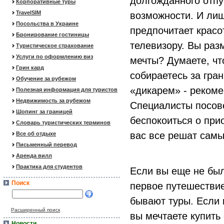
долгожданного отпу
Корпоративные туры
TravelSIM
возможности. И лиш
Посольства в Украине
предпочитает красо
Бронирование гостиницы
телевизору. Вы раз
Туристическое страхование
Услуги по оформлению виз
мечты? Думаете, чт
Грин кард
собираетесь за гран
Обучение за рубежом
«дикарем» - рекоме
Полезная информация для туристов
Недвижимость за рубежом
Специалисты посове
Шопинг за границей
беспокоиться о при
Словарь туристических терминов
вас все решат сам
Все об отдыхе
Письменный перевод
Аренда вилл
Практика для студентов
Если вы еще не был
Поиск
первое путешествие
бывают туры. Если 
Расширенный поиск
вы мечтаете купить
Новости