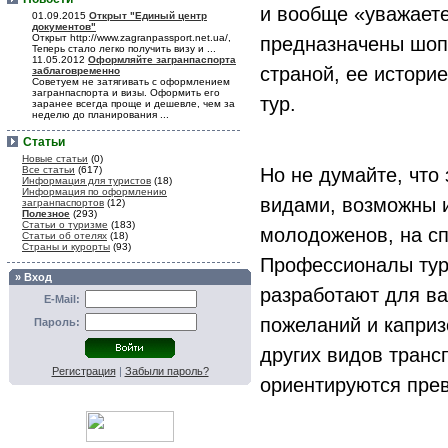
и вообще «уважаете
01.09.2015
Открыт "Единый центр
документов"
Открыт http://www.zagranpassport.net.ua/,
предназначены шоп-
Теперь стало легко получить визу и ...
11.05.2012
Оформляйте загранпаспорта
страной, ее истори
заблаговременно
Советуем не затягивать с оформлением
загранпаспорта и визы. Оформить его
тур.
заранее всегда проще и дешевле, чем за
неделю до планирования ...
Статьи
Новые статьи
(0)
Все статьи
(617)
Но не думайте, что
Информация для туристов
(18)
Информация по оформлению
видами, возможны и
загранпаспортов
(12)
Полезное
(293)
Статьи о туризме
(183)
молодоженов, на сп
Статьи об отелях
(18)
Страны и курорты
(93)
Профессионалы тури
» Вход
разработают для ва
E-Mail:
пожеланий и каприз
Пароль:
других видов транс
Регистрация
|
Забыли пароль?
ориентируются прев