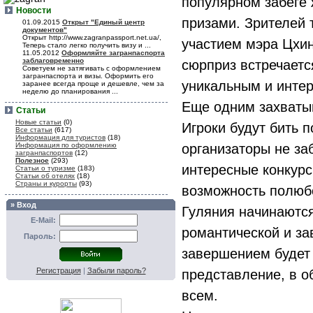
популярном забеге
Новости
призами. Зрителей 
01.09.2015
Открыт "Единый центр
документов"
Открыт http://www.zagranpassport.net.ua/,
участием мэра Цхин
Теперь стало легко получить визу и ...
11.05.2012
Оформляйте загранпаспорта
заблаговременно
сюрприз встречаетс
Советуем не затягивать с оформлением
загранпаспорта и визы. Оформить его
уникальным и инте
заранее всегда проще и дешевле, чем за
неделю до планирования ...
Еще одним захваты
Статьи
Новые статьи
(0)
Игроки будут бить п
Все статьи
(617)
Информация для туристов
(18)
Информация по оформлению
организаторы не за
загранпаспортов
(12)
Полезное
(293)
интересные конкурс
Статьи о туризме
(183)
Статьи об отелях
(18)
Страны и курорты
(93)
возможность полюб
» Вход
Гуляния начинаются
E-Mail:
романтической и з
Пароль:
завершением будет 
Регистрация
|
Забыли пароль?
представление, в о
всем.