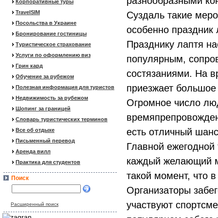
разнообразными кон
Корпоративные туры
TravelSIM
Суздаль такие мер
Посольства в Украине
особенно праздник 
Бронирование гостиницы
Празднику лаптя на
Туристическое страхование
Услуги по оформлению виз
популярным, сопро
Грин кард
состязаниями. На в
Обучение за рубежом
приезжает большое 
Полезная информация для туристов
Недвижимость за рубежом
Огромное число лю
Шопинг за границей
времяпрепровождения
Словарь туристических терминов
есть отличный шанс
Все об отдыхе
Письменный перевод
Главной ежегодной 
Аренда вилл
каждый желающий мо
Практика для студентов
такой момент, что 
Поиск
Организаторы забег
участвуют спортсме
Расширенный поиск