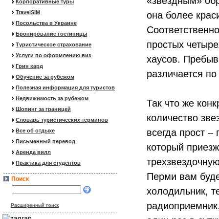
«звездным» обр
Корпоративные туры
TravelSIM
она более крас
Посольства в Украине
Соответственно
Бронирование гостиницы
простых четыре
Туристическое страхование
Услуги по оформлению виз
хаусов. Пребыв
Грин кард
различается по
Обучение за рубежом
Полезная информация для туристов
Недвижимость за рубежом
Так что же конк
Шопинг за границей
количество зве
Словарь туристических терминов
всегда прост –
Все об отдыхе
Письменный перевод
который приезж
Аренда вилл
трехзвездочную
Практика для студентов
Перми вам буде
Поиск
холодильник, т
радиоприемник
Расширенный поиск