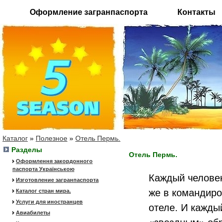
Оформление загранпаспорта
Контакты
Каталог
»
Полезное
»
Отель Пермь.
Разделы
Отель Пермь.
Оформлення закордонного
паспорта Українською
Каждый человек
Изготовление загранпаспорта
же в командиро
Каталог стран мира.
Услуги для иностранцев
отеле. И кажды
Авиабилеты