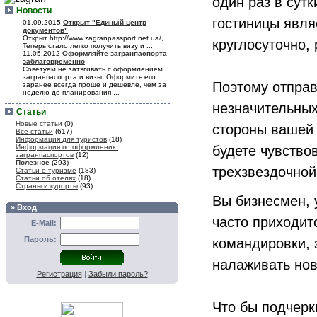
один раз в сут
Новости
гостиницы явля
01.09.2015
Открыт "Единый центр
документов"
Открыт http://www.zagranpassport.net.ua/,
круглосуточно,
Теперь стало легко получить визу и ...
11.05.2012
Оформляйте загранпаспорта
заблаговременно
Советуем не затягивать с оформлением
загранпаспорта и визы. Оформить его
Поэтому отправ
заранее всегда проще и дешевле, чем за
неделю до планирования ...
незначительных
Статьи
Новые статьи
(0)
стороны вашей
Все статьи
(617)
Информация для туристов
(18)
Информация по оформлению
будете чувство
загранпаспортов
(12)
Полезное
(293)
трехзвездочной
Статьи о туризме
(183)
Статьи об отелях
(18)
Страны и курорты
(93)
Вы бизнесмен, 
» Вход
часто приходит
E-Mail:
Пароль:
командировки, 
налаживать новы
Регистрация
|
Забыли пароль?
Что бы подчерк