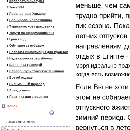
Корпоративные туры
меньше, чем сам
TravelSIM
трудно прийти, 
Посольства в Украине
Бронирование гостиницы
пик сезона. Пока
Туристическое страхование
Услуги по оформлению виз
летних отпусков
Грин кард
направлениям до
Обучение за рубежом
Полезная информация для туристов
отдых в Египте -
Недвижимость за рубежом
моря идеально подх
Шопинг за границей
Словарь туристических терминов
когда есть возможн
Все об отдыхе
Письменный перевод
Если Вы не хоти
Аренда вилл
этом не собирае
Практика для студентов
отпускного ажио
Поиск
зимний период. 
Расширенный поиск
вернуться в лето