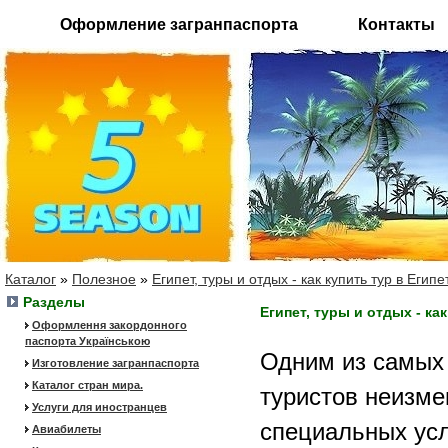
Оформление загранпаспорта
Контакты
Каталог
»
Полезное
»
Египет, туры и отдых - как купить тур в Егип
Разделы
Египет, туры и отдых - ка
Оформлення закордонного
паспорта Українською
Одним из самых 
Изготовление загранпаспорта
Каталог стран мира.
туристов неизме
Услуги для иностранцев
специальных усл
Авиабилеты