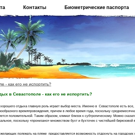
та
Контакты
Биометрические паспорта
е - как его не испортить?
дых в Севастополе - как его не испортить?
 хорошего отдыха главную роль играет выбор места. Именно в Севастополе есть все, 
нообразного времяпровождения, причем в любое время года, поскольку среднемесячна
яется положительной. Таким образом, климат близок к субтропическому. Можно сказа
кальное, поскольку «пронизано» множеством бухт и бухточек с чистейшей бирюзовой 
 желающих полежать на пляже предоставляется возможность отдохнуть на городских