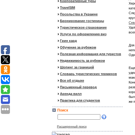
Корпоративные туры
Хер
TravelSIM
кат
Сле
Посольства в Украине
кру
Бронирование гостиницы
Сев
Туристическое страхование
Удо
все
Услуги по оформлению виз
Грин кард
Для
Обучение за рубежом
неп
Полезная информация для туристов
Одн
Недвижимость за рубежом
Шопинг за границей
Еще
уде
Словарь туристических терминов
мак
Все об отдыхе
Кон
Письменный перевод
раз
кор
Аренда вилл
был
Практика для студентов
же 
Поиск
Расширенный поиск