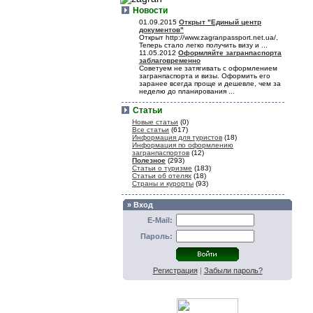
Новости
01.09.2015
Открыт "Единый центр
документов"
Открыт http://www.zagranpassport.net.ua/,
Теперь стало легко получить визу и ...
11.05.2012
Оформляйте загранпаспорта
заблаговременно
Советуем не затягивать с оформлением
загранпаспорта и визы. Оформить его
заранее всегда проще и дешевле, чем за
неделю до планирования ...
Статьи
Новые статьи
(0)
Все статьи
(617)
Информация для туристов
(18)
Информация по оформлению
загранпаспортов
(12)
Полезное
(293)
Статьи о туризме
(183)
Статьи об отелях
(18)
Страны и курорты
(93)
» Вход
E-Mail:
Пароль:
Регистрация
|
Забыли пароль?