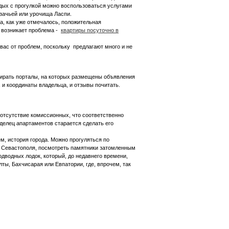
тдых с прогулкой можно воспользоваться услугами
озачьей или урочища Ласпи.
а, как уже отмечалось, положительная
у возникает проблема -
квартиры посуточно в
 вас от проблем, поскольку предлагают много и не
ирать порталы, на которых размещены объявления
 и координаты владельца, и отзывы почитать.
 отсутствие комиссионных, что соответственно
делец апартаментов старается сделать его
ем, история города. Можно прогуляться по
ы Севастополя, посмотреть памятники затомленным
дводных лодок, который, до недавнего времени,
ты, Бахчисарая или Евпатории, где, впрочем, так