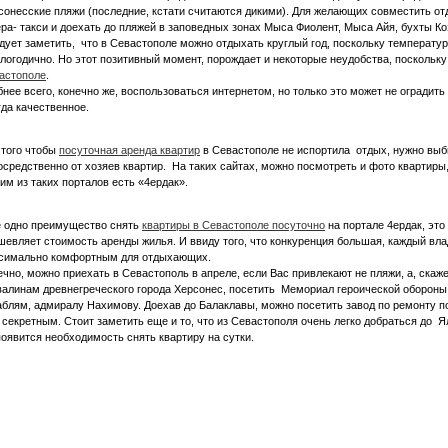
сонесские пляжи (последние, кстати считаются дикими). Для желающих совместить о
ера- такси и доехать до пляжей в заповедных зонах Мыса Фиолент, Мыса Айя, бухты К
дует заметить, что в Севастополе можно отдыхать круглый год, поскольку температур
глогодично. Но этот позитивный момент, порождает и некоторые неудобства, поскольк
астополе
.
бнее всего, конечно же, воспользоваться интернетом, но только это может не оградить
гда качественное.
 того чтобы
посуточная аренда квартир
в Севастополе не испортила отдых, нужно выб
осредственно от хозяев квартир. На таких сайтах, можно посмотреть и фото квартиры,
им из таких порталов есть «4ердак».
 одно преимущество снять
квартиры в Севастополе посуточно
на портале 4ердак, это
шевляет стоимость аренды жилья. И ввиду того, что конкуренция большая, каждый вла
симально комфортным для отдыхающих.
ечно, можно приехать в Севастополь в апреле, если Вас привлекают не пляжи, а, скаж
валинам древнегреческого города Херсонес, посетить Мемориал героической оборон
аблям, адмиралу Нахимову. Доехав до Балаклавы, можно посетить завод по ремонту по
 секретным. Стоит заметить еще и то, что из Севастополя очень легко добраться до Ял
появится необходимость снять квартиру на сутки.