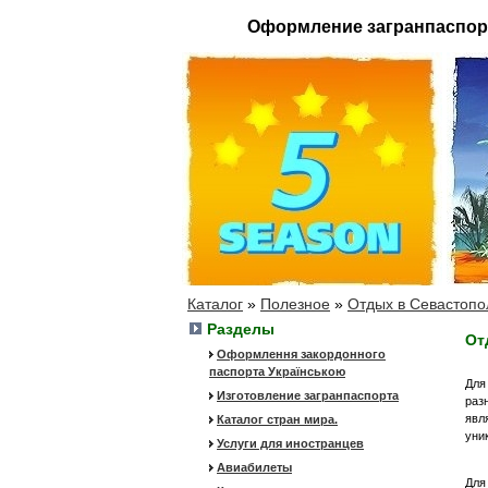
Оформление загранпаспор
Каталог
»
Полезное
»
Отдых в Севастопол
Разделы
От
Оформлення закордонного
паспорта Українською
Для
Изготовление загранпаспорта
раз
явл
Каталог стран мира.
уни
Услуги для иностранцев
Авиабилеты
Для