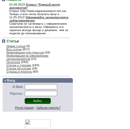
01.09.2015
Открыт "Единый центр
документов"
Открыт http://www.zagranpassport.net.ua/,
Теперь стало легко получить визу и ...
11.05.2012
Оформляйте загранпаспорта
заблаговременно
Советуем не затягивать с оформлением
загранпаспорта и визы. Оформить его
заранее всегда проще и дешевле, чем за
неделю до планирования ...
Статьи
Новые статьи
(0)
Все статьи
(617)
Информация для туристов
(18)
Информация по оформлению
загранпаспортов
(12)
Полезное
(293)
Статьи о туризме
(183)
Статьи об отелях
(18)
Страны и курорты
(93)
» Вход
E-Mail:
Пароль:
Регистрация
|
Забыли пароль?