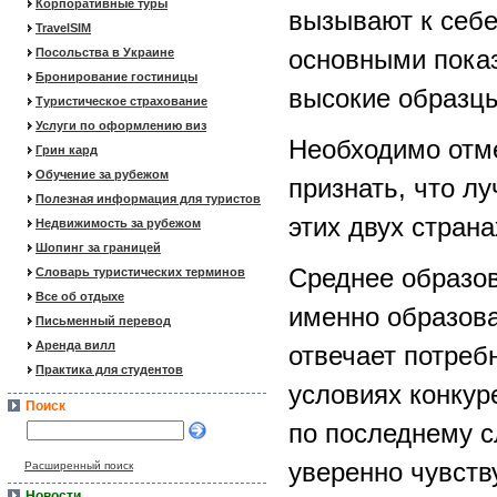
Корпоративные туры
вызывают к себе
TravelSIM
основными пока
Посольства в Украине
Бронирование гостиницы
высокие образцы
Туристическое страхование
Услуги по оформлению виз
Необходимо отме
Грин кард
Обучение за рубежом
признать, что л
Полезная информация для туристов
этих двух страна
Недвижимость за рубежом
Шопинг за границей
Среднее образов
Словарь туристических терминов
Все об отдыхе
именно образова
Письменный перевод
Аренда вилл
отвечает потреб
Практика для студентов
условиях конкур
Поиск
по последнему с
уверенно чувст
Расширенный поиск
Новости