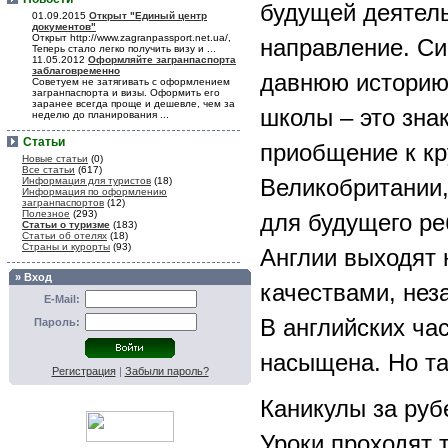
будущей деятель
01.09.2015
Открыт "Единый центр
документов"
Открыт http://www.zagranpassport.net.ua/,
направление. Си
Теперь стало легко получить визу и ...
11.05.2012
Оформляйте загранпаспорта
заблаговременно
давнюю историю
Советуем не затягивать с оформлением
загранпаспорта и визы. Оформить его
заранее всегда проще и дешевле, чем за
школы – это зна
неделю до планирования ...
Статьи
приобщение к кр
Новые статьи
(0)
Все статьи
(617)
Великобритании,
Информация для туристов
(18)
Информация по оформлению
загранпаспортов
(12)
Полезное
(293)
для будущего ре
Статьи о туризме
(183)
Статьи об отелях
(18)
Страны и курорты
(93)
Англии выходят 
» Вход
качествами, нез
E-Mail:
В английских ча
Пароль:
насыщена. Но та
Регистрация
|
Забыли пароль?
Каникулы за ру
Уроки проходят 