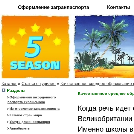
Оформление загранпаспорта
Контакты
Каталог
»
Статьи о туризме
»
Качественное среднее образование 
Разделы
Качественное среднее об
Оформлення закордонного
паспорта Українською
Когда речь идет
Изготовление загранпаспорта
Каталог стран мира.
Великобритании 
Услуги для иностранцев
Именно школы в
Авиабилеты