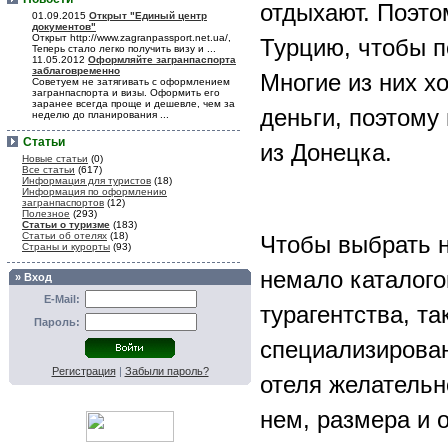
отдыхают. Поэто
01.09.2015
Открыт "Единый центр
документов"
Открыт http://www.zagranpassport.net.ua/,
Турцию, чтобы п
Теперь стало легко получить визу и ...
11.05.2012
Оформляйте загранпаспорта
заблаговременно
Многие из них х
Советуем не затягивать с оформлением
загранпаспорта и визы. Оформить его
заранее всегда проще и дешевле, чем за
деньги, поэтому
неделю до планирования ...
Статьи
из Донецка.
Новые статьи
(0)
Все статьи
(617)
Информация для туристов
(18)
Информация по оформлению
загранпаспортов
(12)
Полезное
(293)
Статьи о туризме
(183)
Статьи об отелях
(18)
Чтобы выбрать н
Страны и курорты
(93)
немало каталого
» Вход
E-Mail:
турагентства, т
Пароль:
специализирован
Регистрация
|
Забыли пароль?
отеля желательн
нем, размера и 