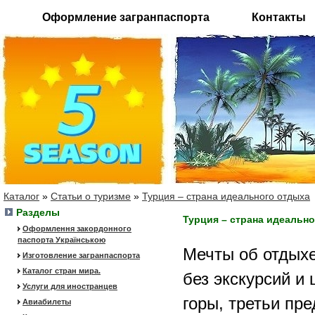
Оформление загранпаспорта
Контакты
Каталог
»
Статьи о туризме
»
Турция – страна идеального отдыха
Разделы
Турция – страна идеальн
Оформлення закордонного
паспорта Українською
Мечты об отдыхе
Изготовление загранпаспорта
Каталог стран мира.
без экскурсий и 
Услуги для иностранцев
горы, третьи пр
Авиабилеты