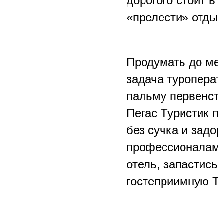
дорогого стоит 
«прелести» отды
Продумать до ме
задача туропера
пальму первенст
Пегас Туристик 
без сучка и зад
профессионалам
отель, запастис
гостеприимную 