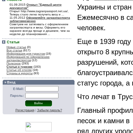
01.09.2015
Открыт "Единый центр
Украины и стран
документов"
Открыт http://www.zagranpassport.net.ua/,
Теперь стало легко получить визу и ...
Ежемесячно в са
11.05.2012
Оформляйте загранпаспорта
заблаговременно
Советуем не затягивать с оформлением
человек.
загранпаспорта и визы. Оформить его
заранее всегда проще и дешевле, чем за
неделю до планирования ...
Еще в 1939 году
Статьи
Новые статьи
(0)
открыто 8 крупн
Все статьи
(617)
Информация для туристов
(18)
Информация по оформлению
разрушений, кот
загранпаспортов
(12)
Полезное
(293)
Статьи о туризме
(183)
Статьи об отелях
(18)
благоустраивалс
Страны и курорты
(93)
статус города, а
» Вход
E-Mail:
Что лечат в Тру
Пароль:
Главный профиль
Регистрация
|
Забыли пароль?
песок и камни в
ряд других уроло