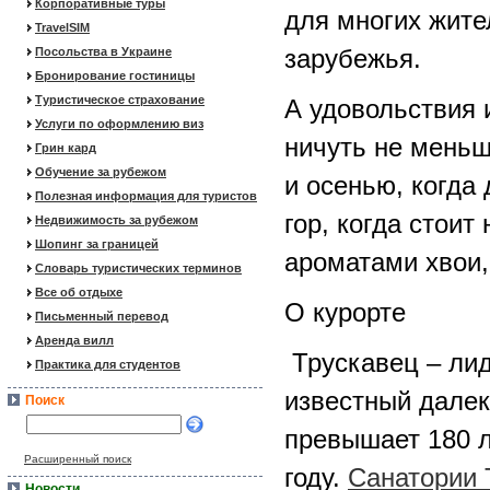
Корпоративные туры
для многих жите
TravelSIM
зарубежья.
Посольства в Украине
Бронирование гостиницы
Туристическое страхование
А удовольствия 
Услуги по оформлению виз
ничуть не меньш
Грин кард
Обучение за рубежом
и осенью, когда 
Полезная информация для туристов
гор, когда стоит
Недвижимость за рубежом
Шопинг за границей
ароматами хвои,
Словарь туристических терминов
Все об отдыхе
О курорте
Письменный перевод
Аренда вилл
Трускавец – лид
Практика для студентов
известный далек
Поиск
превышает 180 л
Расширенный поиск
году.
Санатории 
Новости