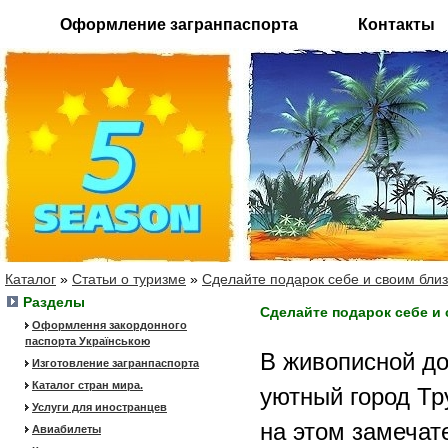
Оформление загранпаспорта
Контакты
Каталог
»
Статьи о туризме
»
Сделайте подарок себе и своим близк
Разделы
Сделайте подарок себе и 
Оформлення закордонного
паспорта Українською
В живописной до
Изготовление загранпаспорта
Каталог стран мира.
уютный город Тр
Услуги для иностранцев
на этом замечат
Авиабилеты