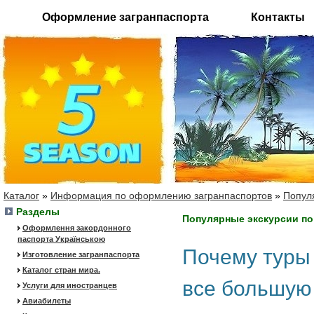
Оформление загранпаспорта
Контакты
Каталог
»
Информация по оформлению загранпаспортов
»
Попул
Разделы
Популярные экскурсии по
Оформлення закордонного
паспорта Українською
Почему туры 
Изготовление загранпаспорта
Каталог стран мира.
все большую
Услуги для иностранцев
Авиабилеты