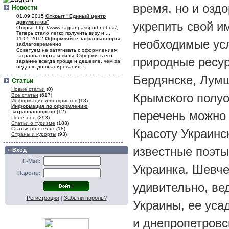
время, но и озд
Новости
01.09.2015
Открыт "Единый центр
документов"
укрепить свой и
Открыт http://www.zagranpassport.net.ua/,
Теперь стало легко получить визу и ...
11.05.2012
Оформляйте загранпаспорта
необходимые усл
заблаговременно
Советуем не затягивать с оформлением
загранпаспорта и визы. Оформить его
природные ресур
заранее всегда проще и дешевле, чем за
неделю до планирования ...
Бердянске, Лумш
Статьи
Новые статьи
(0)
Крымского полуо
Все статьи
(617)
Информация для туристов
(18)
Информация по оформлению
загранпаспортов
(12)
перечень можно 
Полезное
(293)
Статьи о туризме
(183)
Статьи об отелях
(18)
Красоту Украинс
Страны и курорты
(93)
известные поэты,
» Вход
E-Mail:
Украинка, Шевче
Пароль:
удивительно, ве
Регистрация
|
Забыли пароль?
Украины, ее уса
и днепропетров