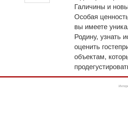
Галичины и нов
Особая ценность
вы имеете уник
Родину, узнать и
оценить гостепр
объектам, котор
продегустироват
Интер