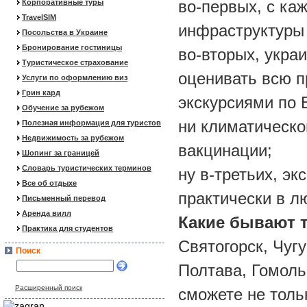
во-первых, с ка
Корпоративные туры
TravelSIM
инфраструктуры
Посольства в Украине
Бронирование гостиницы
во-вторых, укра
Туристическое страхование
оценивать всю п
Услуги по оформлению виз
Грин кард
экскурсиями по 
Обучение за рубежом
ни климатическо
Полезная информация для туристов
Недвижимость за рубежом
вакцинации;
Шопинг за границей
Словарь туристических терминов
ну в-третьих, эк
Все об отдыхе
практически в л
Письменный перевод
Аренда вилл
Какие бывают 
Практика для студентов
Святогорск, Чуг
Поиск
Полтава, Гомоль
Расширенный поиск
сможете не толь