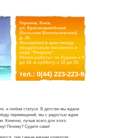
Украина, Киев,
ул. Красноармейская
(Большая Васильковская)
д. 26.
Находимся в арке между
продуктовым магазином и
кафе "Реприза".
Режим работы: по будним с 9
до 19, в субботу с 10 до 15.
тел.: 0(44) 223-223-9
те, и любом статусе. В детстве мы ждали
свободу перемещений, мы с радостью ждем
и. Конечно, лучше всего для этого
ину! Почему? Судите сами!
еется, тем самым мягким климатом,