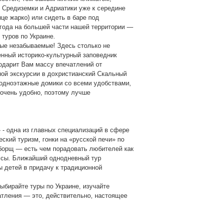
 Средиземки и Адриатики уже к середине
це жарко) или сидеть в баре под
огода на большей части нашей территории —
туров по Украине.
ые незабываемые! Здесь столько не
енный историко-культурный заповедник
одарит Вам массу впечатлений от
ной экскурсии в дохристианский Скальный
 одноэтажные домики со всеми удобствами,
 очень удобно, поэтому лучше
- одна из главных специализаций в сфере
еский туризм, гонки на «русской печи» по
борщ — есть чем порадовать любителей как
дессы. Ближайший однодневный тур
ы детей в придачу к традиционной
ыбирайте туры по Украине, изучайте
чатления — это, действительно, настоящее