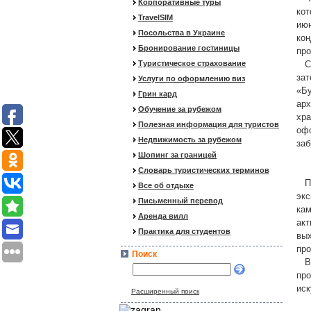
Корпоративные туры
кот
TravelSIM
июн
Посольства в Украине
кон
Бронирование гостиницы
про
Туристическое страхование
Смо
зат
Услуги по оформлению виз
«Бу
Грин кард
арх
Обучение за рубежом
хра
Полезная информация для туристов
офо
Недвижимость за рубежом
заб
Шопинг за границей
Словарь туристических терминов
По 
Все об отдыхе
экс
Письменный перевод
кам
Аренда вилл
акт
Практика для студентов
вых
про
Поиск
В о
про
иск
Расширенный поиск