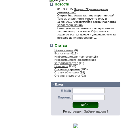
Новости
01.09.2015
Открыт "Единый центр
документов"
Открыт http://www.zagranpassport.net.ua/,
Теперь стало легко получить визу и ...
11.05.2012
Оформляйте загранпаспорта
заблаговременно
Советуем не затягивать с оформлением
загранпаспорта и визы. Оформить его
заранее всегда проще и дешевле, чем за
неделю до планирования ...
Статьи
Новые статьи
(0)
Все статьи
(617)
Информация для туристов
(18)
Информация по оформлению
загранпаспортов
(12)
Полезное
(293)
Статьи о туризме
(183)
Статьи об отелях
(18)
Страны и курорты
(93)
» Вход
E-Mail:
Пароль:
Регистрация
|
Забыли пароль?