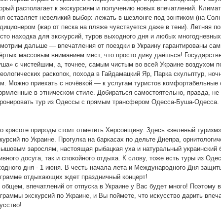
орый располагает к экскурсиям и получению новых впечатлений. Климат
я оставляет невеликий выбор: лежать в шезлонге под зонтиком (на Солн
диционером (жар от песка на пляже чувствуется даже в тени). Летняя п
сто находка для экскурсий, туров выходного дня и любых многодневных 
трим дальше — впечатления от поездки в Украину гарантированы сам
ёртых массовым вниманием мест, что просто диву даёшься! Государств
ша» с чистейшим, а, точнее, самым чистым во всей Украине воздухом п
еологических раскопок, похода в Гайдамацкий Яр, Парка скульптур, ноч
м. Можно приехать с ночёвкой — к услугам туристов комфортабельные
рмленные в этническом стиле. Добираться самостоятельно, правда, не
ронировать тур из Одессы с прямым трансфером Одесса-Буша-Одесса.
красоте природы стоит отметить Херсонщину. Здесь «зеленый туризм» 
курсий по Украине. Прогулка на баркасах по дельте Днепра, орнитологич
ышовым зарослям, настоящая рыбацкая уха и натуральный украинский 
ивного досуга, так и спокойного отдыха. К слову, тоже есть туры из О
одного дня - 1 июня. В честь начала лета и Международного Дня защит
грамме отдыхающих ждет праздничный концерт!
бщем, впечатлений от отпуска в Украине у Вас будет много! Поэтому в
граммы экскурсий по Украине, и Вы поймете, что искусство дарить впе
усство!