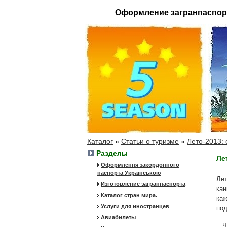
Оформление загранпаспор
Каталог
»
Статьи о туризме
»
Лето-2013: 
Разделы
Ле
Оформлення закордонного
паспорта Українською
Лет
Изготовление загранпаспорта
кан
Каталог стран мира.
каж
Услуги для иностранцев
под
Авиабилеты
Чем