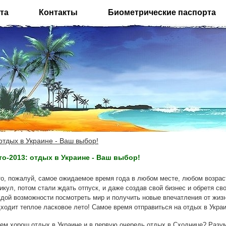
та
Контакты
Биометрические паспорта
отдых в Украине - Ваш выбор!
то-2013: отдых в Украине - Ваш выбор!
о, пожалуй, самое ожидаемое время года в любом месте, любом возрас
икул, потом стали ждать отпуск, и даже создав свой бизнес и обретя 
дой возможности посмотреть мир и получить новые впечатления от жизн
ходит теплое ласковое лето! Самое время отправиться на отдых в Укра
 хорош отдых в Украине и в первую очередь отдых в Cходнице? Разум