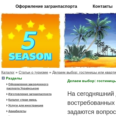
Оформление загранпаспорта
Контакты
Каталог
»
Статьи о туризме
»
Делаем выбор: гостиницы или кварт
Разделы
Делаем выбор: гостиницы
Оформлення закордонного
паспорта Українською
На сегодняшний 
Изготовление загранпаспорта
Каталог стран мира.
востребованных 
Услуги для иностранцев
задаются вопрос
Авиабилеты