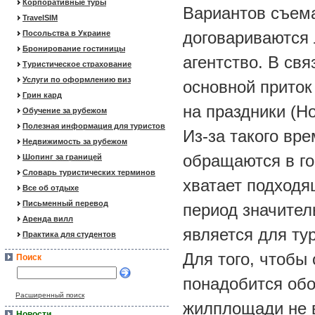
Корпоративные туры
Вариантов съема
TravelSIM
договариваются 
Посольства в Украине
Бронирование гостиницы
агентство. В свя
Туристическое страхование
Услуги по оформлению виз
основной приток 
Грин кард
на праздники (Но
Обучение за рубежом
Полезная информация для туристов
Из-за такого вре
Недвижимость за рубежом
обращаются в го
Шопинг за границей
Словарь туристических терминов
хватает подходя
Все об отдыхе
Письменный перевод
период значител
Аренда вилл
является для ту
Практика для студентов
Для того, чтобы
Поиск
понадобится обо
Расширенный поиск
жилплощади не в
Новости