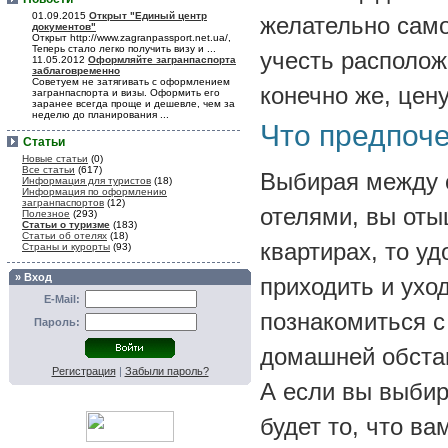
01.09.2015
Открыт "Единый центр
желательно само
документов"
Открыт http://www.zagranpassport.net.ua/,
Теперь стало легко получить визу и ...
учесть располо
11.05.2012
Оформляйте загранпаспорта
заблаговременно
Советуем не затягивать с оформлением
конечно же, цену
загранпаспорта и визы. Оформить его
заранее всегда проще и дешевле, чем за
неделю до планирования ...
Что предпоче
Статьи
Новые статьи
(0)
Все статьи
(617)
Выбирая между
Информация для туристов
(18)
Информация по оформлению
загранпаспортов
(12)
отелями, вы оты
Полезное
(293)
Статьи о туризме
(183)
Статьи об отелях
(18)
квартирах, то у
Страны и курорты
(93)
» Вход
приходить и ухо
E-Mail:
познакомиться с
Пароль:
домашней обста
Регистрация
|
Забыли пароль?
А если вы выби
будет то, что ва