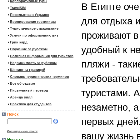
Корпоративные туры
В Египте оче
TravelSIM
Посольства в Украине
для отдыха 
Бронирование гостиницы
Туристическое страхование
проживают в 
Услуги по оформлению виз
Грин кард
удобный к н
Обучение за рубежом
Полезная информация для туристов
пляжи - так
Недвижимость за рубежом
Шопинг за границей
требователь
Словарь туристических терминов
Все об отдыхе
туристами. 
Письменный перевод
Аренда вилл
незаметно, а
Практика для студентов
Поиск
первых дней.
Расширенный поиск
вашу жизнь в
Новости