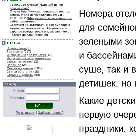
01.09.2015
Открыт "Единый центр
документов"
Номера отел
Открыт http://www.zagranpassport.net.ua/,
Теперь стало легко получить визу и ...
11.05.2012
Оформляйте загранпаспорта
заблаговременно
для семейно
Советуем не затягивать с оформлением
загранпаспорта и визы. Оформить его
заранее всегда проще и дешевле, чем за
неделю до планирования ...
зелеными зо
Статьи
Новые статьи
(0)
Все статьи
(617)
и бассейнам
Информация для туристов
(18)
Информация по оформлению
загранпаспортов
(12)
Полезное
(293)
суше, так и 
Статьи о туризме
(183)
Статьи об отелях
(18)
Страны и курорты
(93)
детишек, но 
» Вход
E-Mail:
Какие детски
Пароль:
первую очере
Регистрация
|
Забыли пароль?
праздники, 