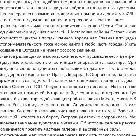
от город для отдыха подойдет тем, кто интересуется современной
равскосилезского края вы вряд ли найдете в стандартных туристич
тересна средневековыми достопримечательностями, замками XVII–XV
то есть многое другое, не менее интересное и впечатляющее.
трава сильно отличается от исторических городов Чехии. Она явля
род динамичен и дышит энергией. Шестеренки-районы Остравы жив
торического центра в промышленном городе нет. Главная площадь 
стопримечательности тоже можно найти в любо части города. Учит
оживания в Остраве не имеет особого значения.
риантов размещения в моравскосилезском промышленном центре ту
андартные отели, частные гостиницы и апартаменты, квартиры. Ор
еимущественно на туристов с небольшим бюджетом. Тем, кто желае
хии, дорога в окрестности Праги, Либерца. В Остраве предлагают
артаменты в коттеджах. В частном секторе можно арендовать дом.
шская Острава в ТОП-10 курортов страны не попадает. Но это не з
стопримечательностей. В городе найдется немало интересного. Т
ляются бывшие горнодобывающие районы: шахта Михал, Нижнее Вит
жно побывать в музее горного дела. Он уникален, аналогов в Чехии
 лишена Острава и классических памятников архитектуры. Здесь и
роение XIII столетия на берегу Остравицы отлично сохранилось. 
ивлекает внимание туристов и музеями. Об истории региона расска
комендуется посетить частные галереи и выставочные залы.
экскурсионный маршрут рекомендуется включить гордость города —