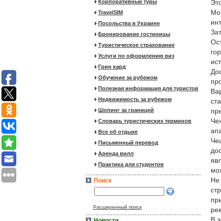
Корпоративные туры
Эт
Мо
TravelSIM
ин
Посольства в Украине
За
Бронирование гостиницы
Ос
Туристическое страхование
го
Услуги по оформлению виз
ис
Грин кард
До
Обучение за рубежом
пр
Полезная информация для туристов
Ва
Недвижимость за рубежом
ст
Шопинг за границей
пр
Че
Словарь туристических терминов
ап
Все об отдыхе
Че
Письменный перевод
до
Аренда вилл
яв
Практика для студентов
мо
Не
Поиск
ст
пр
Расширенный поиск
ре
В 
Новости