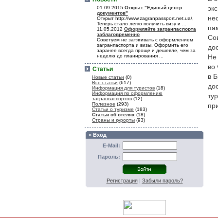
01.09.2015
Открыт "Единый центр
эк
документов"
не
Открыт http://www.zagranpassport.net.ua/,
Теперь стало легко получить визу и ...
па
11.05.2012
Оформляйте загранпаспорта
заблаговременно
Со
Советуем не затягивать с оформлением
загранпаспорта и визы. Оформить его
до
заранее всегда проще и дешевле, чем за
неделю до планирования ...
Не
во
Статьи
в 
Новые статьи
(0)
Все статьи
(617)
до
Информация для туристов
(18)
Информация по оформлению
ту
загранпаспортов
(12)
Полезное
(293)
пр
Статьи о туризме
(183)
Статьи об отелях
(18)
Страны и курорты
(93)
» Вход
E-Mail:
Пароль:
Регистрация
|
Забыли пароль?