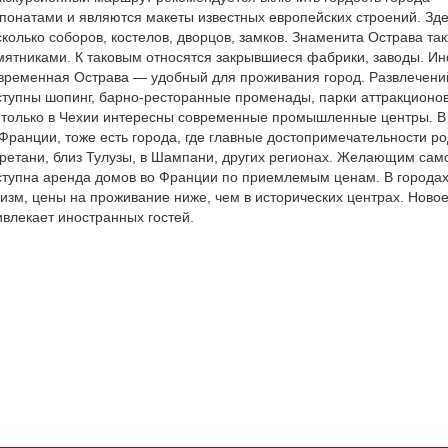
спонатами и являются макеты известных европейских строений. Зд
сколько соборов, костелов, дворцов, замков. Знаменита Острава 
мятниками. К таковым относятся закрывшиеся фабрики, заводы. Ин
временная Острава — удобный для проживания город. Развлечений
ступны шопинг, барно-ресторанные променады, парки аттракционов
 только в Чехии интересны современные промышленные центры. В д
 Франции, тоже есть города, где главные достопримечательности р
Бретани, близ Тулузы, в Шампани, других регионах. Желающим сам
ступна аренда домов во Франции по приемлемым ценам. В городах
ризм, цены на проживание ниже, чем в исторических центрах. Новое
ивлекает иностранных гостей.