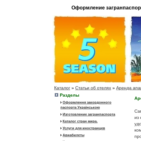
Оформление загранпаспор
Каталог
»
Статьи об отелях
»
Аренда апа
Разделы
Ар
Оформлення закордонного
паспорта Українською
Са
Изготовление загранпаспорта
из
Каталог стран мира.
уд
Услуги для иностранцев
ко
Авиабилеты
пр