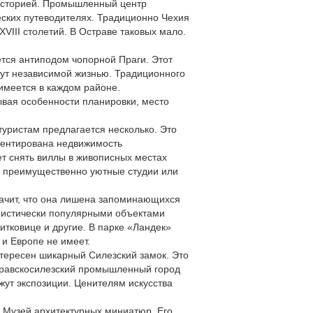
 историей. Промышленный центр
еских путеводителях. Традиционно Чехия
III столетий. В Остраве таковых мало.
ется антиподом чопорной Праги. Этот
ут независимой жизнью. Традиционного
имеется в каждом районе.
ывая особенности планировки, место
ристам предлагается несколько. Это
иентирована недвижимость
т снять виллы в живописных местах
ся преимущественно уютные студии или
начит, что она лишена запоминающихся
уристически популярными объектами
ковице и другие. В парке «Ландек»
 и Европе не имеет.
нтересен шикарный Силезский замок. Это
Моравскосилезский промышленный город
жут экспозиции. Ценителям искусства
 Музей архитектурных миниатюр. Его