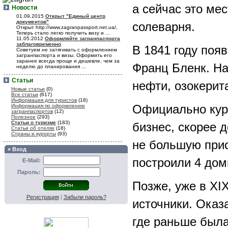
а сейчас это мес
Новости
01.09.2015
Открыт "Единый центр
документов"
солеварня.
Открыт http://www.zagranpassport.net.ua/,
Теперь стало легко получить визу и ...
11.05.2012
Оформляйте загранпаспорта
заблаговременно
В 1841 году поя
Советуем не затягивать с оформлением
загранпаспорта и визы. Оформить его
заранее всегда проще и дешевле, чем за
Франц Бленк. Н
неделю до планирования ...
Статьи
нефти, озокерита
Новые статьи
(0)
Все статьи
(617)
Информация для туристов
(18)
Официально куро
Информация по оформлению
загранпаспортов
(12)
Полезное
(293)
Статьи о туризме
(183)
бизнес, скорее 
Статьи об отелях
(18)
Страны и курорты
(93)
не большую прис
» Вход
построили 4 дом
E-Mail:
Пароль:
Позже, уже в XI
Регистрация
|
Забыли пароль?
источники. Оказ
где раньше была