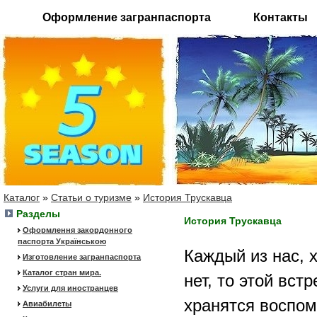
Оформление загранпаспорта
Контакты
Каталог
»
Статьи о туризме
»
История Трускавца
Разделы
История Трускавца
Оформлення закордонного
паспорта Українською
Каждый из нас, х
Изготовление загранпаспорта
Каталог стран мира.
нет, то этой вст
Услуги для иностранцев
хранятся воспом
Авиабилеты