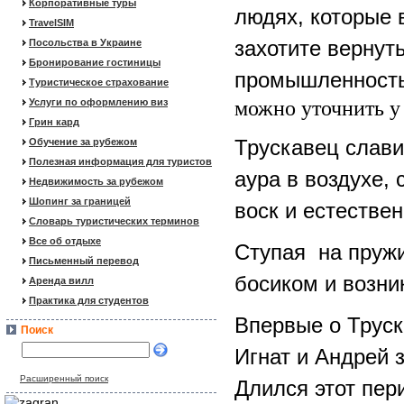
Корпоративные туры
людях, которые 
TravelSIM
захотите вернут
Посольства в Украине
Бронирование гостиницы
промышленност
Туристическое страхование
Услуги по оформлению виз
можно уточнить у
Грин кард
Трускавец слави
Обучение за рубежом
Полезная информация для туристов
аура в воздухе, 
Недвижимость за рубежом
Шопинг за границей
воск и естестве
Словарь туристических терминов
Все об отдыхе
Ступая на пружи
Письменный перевод
босиком и возни
Аренда вилл
Практика для студентов
Впервые о Труск
Поиск
Игнат и Андрей 
Расширенный поиск
Длился этот пери