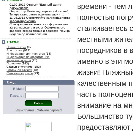
времени - тем 
01.09.2015
Открыт "Единый центр
документов"
Открыт http://www.zagranpassport.net.ua/,
Теперь стало легко получить визу и ...
полностью погр
11.05.2012
Оформляйте загранпаспорта
заблаговременно
Советуем не затягивать с оформлением
сталкиваетесь 
загранпаспорта и визы. Оформить его
заранее всегда проще и дешевле, чем за
неделю до планирования ...
местными жител
Статьи
Новые статьи
(0)
посредников в 
Все статьи
(617)
Информация для туристов
(18)
Информация по оформлению
именно в эти м
загранпаспортов
(12)
Полезное
(293)
Статьи о туризме
(183)
жизни! Пляжный
Статьи об отелях
(18)
Страны и курорты
(93)
качественным п
» Вход
E-Mail:
часть полноцен
Пароль:
внимание на мн
Регистрация
|
Забыли пароль?
Большинство ту
предоставляют 