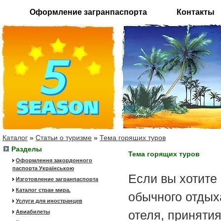
Оформление загранпаспорта
Контакты
Каталог
»
Статьи о туризме
»
Тема горящих туров
Разделы
Тема горящих туров
Оформлення закордонного
паспорта Українською
Если вы хотите
Изготовление загранпаспорта
Каталог стран мира.
обычного отдых
Услуги для иностранцев
отеля, приняти
Авиабилеты