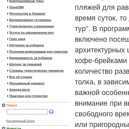
Корпоративные туры
пляжей для рав
TravelSIM
Посольства в Украине
время суток, то
Бронирование гостиницы
Туристическое страхование
тур". В програм
Услуги по оформлению виз
включено посещ
Грин кард
Обучение за рубежом
архитектурных ц
Полезная информация для туристов
Недвижимость за рубежом
кофе-брейками 
Шопинг за границей
количество раз
Словарь туристических терминов
Все об отдыхе
толка, в зависи
Письменный перевод
Аренда вилл
важной особенн
Практика для студентов
внимание при в
Поиск
свободного вре
Расширенный поиск
или пригородны
Новости