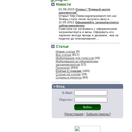
Новости
01.09.2015
Открыт "Единый центр
документов"
Открыт http://www.zagranpassport.net.ua/,
Теперь стало легко получить визу и ...
11.05.2012
Оформляйте загранпаспорта
заблаговременно
Советуем не затягивать с оформлением
загранпаспорта и визы. Оформить его
заранее всегда проще и дешевле, чем за
неделю до планирования ...
Статьи
Новые статьи
(0)
Все статьи
(617)
Информация для туристов
(18)
Информация по оформлению
загранпаспортов
(12)
Полезное
(293)
Статьи о туризме
(183)
Статьи об отелях
(18)
Страны и курорты
(93)
» Вход
E-Mail:
Пароль:
Регистрация
|
Забыли пароль?