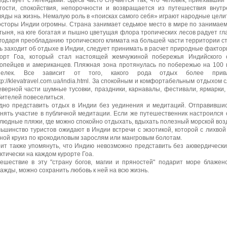
едствует с легендами. Здесь часто случается так, что человек, приехавший
тости, спокойствия, непорочности и возвращается из путешествия вну
ляды на жизнь. Немалую роль в «поисках самого себя» играют народные цели
сторы Индии огромны. Страна занимает седьмое место в мире по занимаем
тыня, на юге богатая и пышно цветущая флора тропических лесов радует глаз
годаря преобладанию тропического климата на большей части территории ст
ь заходит об отдыхе в Индии, следует принимать в расчет природные фактор
орт Гоа, который стал настоящей жемчужиной побережья Индийского 
опейцев и американцев. Пляжная зона протянулась по побережью на 100 к
шелек. Все зависит от того, какого рода отдых более привл
ttp://klevatravel.com.ua/india.html. За спокойным и комфортабельным отдыхом
еверной части шумные тусовки, праздники, карнавалы, фестивали, ярмарки,
ителей повеселиться.
дно представить отдых в Индии без уединения и медитаций. Отправившис
нять участие в публичной медитации. Если же путешественник настроился о
людные пляжи, где можно спокойно отдыхать, вдыхать полезный морской возду
ьшинство туристов ожидают в Индии встречи с экзотикой, которой с лихвой
ной круиз по крокодиловым зарослям или мангровым болотам.
ит также упомянуть, что Индию невозможно представить без аювердически
ктически на каждом курорте Гоа.
ешествие в эту "страну богов, магии и пряностей" подарит море блаженс
ажды, можно сохранить любовь к ней на всю жизнь.