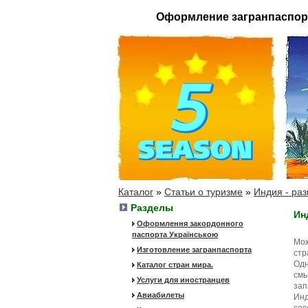
Оформление загранпаспор
Каталог
»
Статьи о туризме
»
Индия - ра
Разделы
Ин
Оформлення закордонного
паспорта Українською
Мож
Изготовление загранпаспорта
стр
Одн
Каталог стран мира.
смы
Услуги для иностранцев
зап
Авиабилеты
Инд