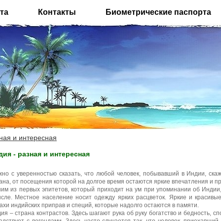
та
Контакты
Биометрические паспорта
зная и интересная
дия - разная и интересная
но с уверенностью сказать, что любой человек, побывавший в Индии, ска
ана, от посещения которой на долгое время остаются яркие впечатления и 
им из первых эпитетов, который приходит на ум при упоминании об Индии,
сле. Местное население носит одежду ярких расцветок. Яркие и красив
ахи индийских приправ и специй, которые надолго остаются в памяти.
ия – страна контрастов. Здесь шагают рука об руку богатство и бедность, с