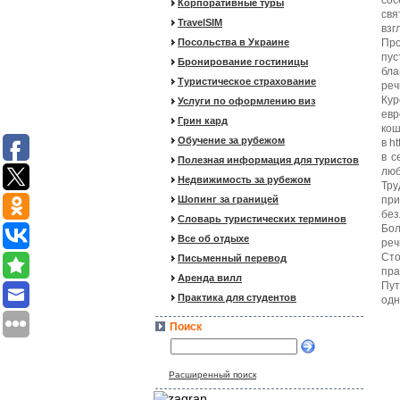
сос
Корпоративные туры
свя
TravelSIM
взг
Посольства в Украине
Про
пус
Бронирование гостиницы
бла
Туристическое страхование
реч
Кур
Услуги по оформлению виз
евр
Грин кард
ко
Обучение за рубежом
в h
в с
Полезная информация для туристов
люб
Недвижимость за рубежом
Тру
Шопинг за границей
при
без
Словарь туристических терминов
Бол
Все об отдыхе
реч
Сто
Письменный перевод
пра
Аренда вилл
Пут
Практика для студентов
одн
Поиск
Расширенный поиск