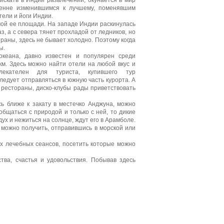
 искать в Индии развлечений, окунается в мир
тренне изменившимся к лучшему, поменявшим
тели и йоги Индии.
ой ее площади. На западе Индии раскинулась
, а с севера тянет прохладой от ледников, но
раны, здесь не бывает холодно. Поэтому когда
ы.
океана, давно известен и популярен среди
м. Здесь можно найти отели на любой вкус и
екателен для туриста, купившего тур
 следует отправляться в южную часть курорта. А
 рестораны, диско-клубы рады приветствовать
ь ближе к закату в местечко Анджуна, можно
бщаться с природой и только с ней, то дикие
х и нежиться на солнце, ждут его в Арамболе.
 можно получить, отправившись в морской или
х лечебных сеансов, посетить которые можно
тва, счастья и удовольствия. Побывав здесь