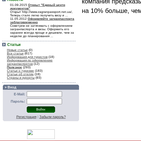
компания предсказы
01.09.2015
Открыт "Единый центр
документов"
на 10% больше, чем
Открыт http://www.zagranpassport.net.ua/,
Теперь стало легко получить визу и ...
11.05.2012
Оформляйте загранпаспорта
заблаговременно
Советуем не затягивать с оформлением
загранпаспорта и визы. Оформить его
заранее всегда проще и дешевле, чем за
неделю до планирования ...
Статьи
Новые статьи
(0)
Все статьи
(617)
Информация для туристов
(18)
Информация по оформлению
загранпаспортов
(12)
Полезное
(293)
Статьи о туризме
(183)
Статьи об отелях
(18)
Страны и курорты
(93)
» Вход
E-Mail:
Пароль:
Регистрация
|
Забыли пароль?