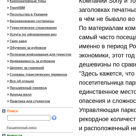
Компании Sony и T
Корпоративные туры
TravelSIM
заголовках печатны
Посольства в Украине
в чём не бывало во
Бронирование гостиницы
По материалам ком
Туристическое страхование
Услуги по оформлению виз
самый часто посеща
Грин кард
именно в период Ро
Обучение за рубежом
экономики, этот го
Полезная информация для туристов
Недвижимость за рубежом
дешевизны по сравн
Шопинг за границей
"Здесь кажется, что
Словарь туристических терминов
Все об отдыхе
посетительница пар
Письменный перевод
единственное место
Аренда вилл
опасения и сложнос
Практика для студентов
Управляющая парком
Поиск
рекордное количест
и расположенный не
Расширенный поиск
Новости