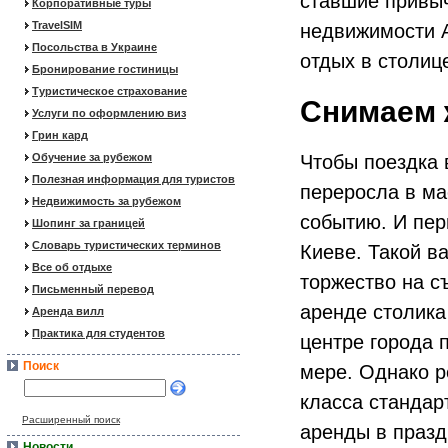
ставшие привы
Корпоративные туры
TravelSIM
недвижимости A
Посольства в Украине
отдых в столи
Бронирование гостиницы
Туристическое страхование
Снимаем 
Услуги по оформлению виз
Грин кард
Обучение за рубежом
Чтобы поездка 
Полезная информация для туристов
переросла в ма
Недвижимость за рубежом
событию. И пер
Шопинг за границей
Словарь туристических терминов
Киеве. Такой в
Все об отдыхе
торжество на с
Письменный перевод
аренде столика
Аренда вилл
Практика для студентов
центре города 
Поиск
мере. Однако р
класса стандар
Расширенный поиск
аренды в празд
Новости