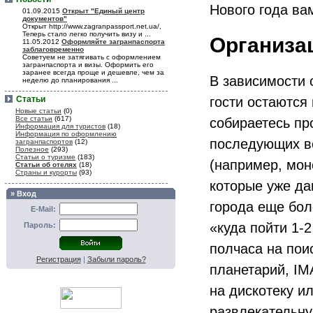
Нового года ва
01.09.2015
Открыт "Единый центр
документов"
Открыт http://www.zagranpassport.net.ua/,
Теперь стало легко получить визу и ...
Организа
11.05.2012
Оформляйте загранпаспорта
заблаговременно
Советуем не затягивать с оформлением
загранпаспорта и визы. Оформить его
заранее всегда проще и дешевле, чем за
В зависимости о
неделю до планирования ...
гости остаются 
Статьи
Новые статьи
(0)
Все статьи
(617)
собираетесь пр
Информация для туристов
(18)
Информация по оформлению
последующих ве
загранпаспортов
(12)
Полезное
(293)
Статьи о туризме
(183)
(например, мон
Статьи об отелях
(18)
Страны и курорты
(93)
которые уже да
» Вход
города еще бол
E-Mail:
«куда пойти 1-
Пароль:
полчаса на пои
Регистрация
|
Забыли пароль?
планетарий, IM
на дискотеку и
развлекательну