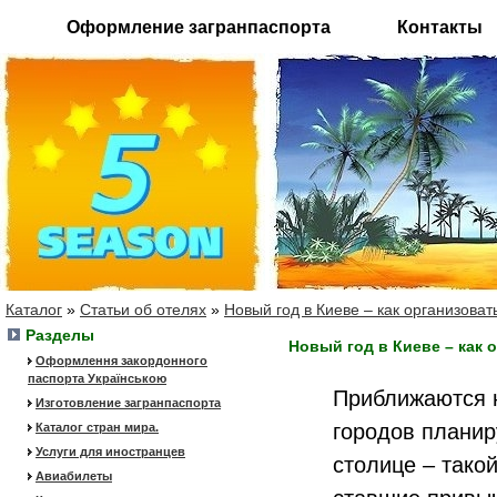
Оформление загранпаспорта
Контакты
Каталог
»
Статьи об отелях
»
Новый год в Киеве – как организоват
Разделы
Новый год в Киеве – как 
Оформлення закордонного
паспорта Українською
Приближаются н
Изготовление загранпаспорта
городов планир
Каталог стран мира.
Услуги для иностранцев
столице – тако
Авиабилеты