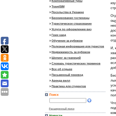
Корпоративные туры
изу
TravelSIM
стр
Посольства в Украине
Отд
Бронирование гостиницы
ощу
Туристическое страхование
нео
Услуги по оформлению виз
дос
Грин кард
кон
отд
Обучение за рубежом
Полезная информация для туристов
И, 
Недвижимость за рубежом
хва
раз
Шопинг за границей
есл
Словарь туристических терминов
доб
Все об отдыхе
Письменный перевод
Бес
лыж
Аренда вилл
усм
Практика для студентов
кач
Поиск
пол
Что
под
Расширенный поиск
ком
Новости