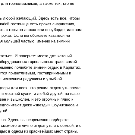
для горнолыжников, а также тех, кто не
ть любой желающий. Здесь есть все, чтобы
юбой гостинице есть прокат снаряжения,
ть с горы на лыжах или сноуборде, или вам
прокат. Если вы обожаете кататься на
ная большей частью, именно на зимний
ататься. И поверьте: места для катаний
и оборудованных горнолыжных трасс самой
ременно полюбите зимний отдых в Карпатах,
вится приветливыми, гостеприимными и
с искренним радушием и улыбкой.
двери для всех, кто решил отдохнуть после
и местной кухни, и любой другой, на ваше
вен и вышколен, и это огромный плюс к
редпочитают даже «звезды» шоу-бизнеса и
угой.
4.ua. Здесь вы непременно подберете
сможете отлично отдохнуть и с семьей, и с
тдых в одном из красивейших мест страны.