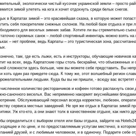
мительный, экологически чистый кусочек украинской земли – просто рай 
емится зимой улететь на юга и хочет отдохнуть среди белых снегов.
ых в Карпатах зимой – это красивейшая сказка, в которую может попас
тить себя покорителем снежных склонов. На любой базе отдыха и при л
бходимого для веселых зимних забав. Хотите ли вы стремительно съеха
таточно скромных санок – любой спортивный инвентарь можно взять на 
ьках – нет проблем, ведь Карпаты – это туристическая зона, рассчитан
ых.
конечно, там, где есть лыжи, есть и инструкторы, обучающие новичков к
тит на всех, ведь Карпатские горы столь бескрайни, что объезженных 
ной сложности здесь больше, чем вы можете себе представить. Вы неп
и хоть один раз приедете сюда. К тому же, этот волшебный регион сла
рожелательными людьми. Куда бы вы ни пришли, - всюду вас встретят 
численное количество ресторанчиков и кофеен готово распахнуть свои 
но-саночного веселья. Вас непременно накормят вкуснейшими блюдами 
отрение. Обслуживающий персонал всегда корректен, любезен, операти
еству сервиса местных заведений. Не зря же отдых в Карпатах зимой п
итики. Уж кто-кто, а они знают толк в качественном отдыхе, как никто др
бы определиться с выбором отеля или базы отдыха, зайдите на Hotels2
ходящее и по цене, и по предоставляемым услугам местечко, в котором 
панией друзей, и с любимым человеком, и в одиночку. Подарите себе о