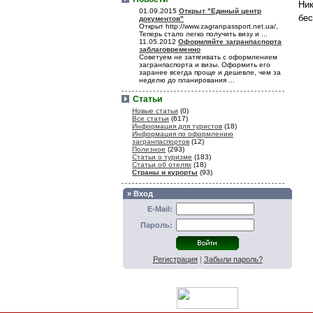
Ник
01.09.2015
Открыт "Единый центр
бес
документов"
Открыт http://www.zagranpassport.net.ua/,
Теперь стало легко получить визу и ...
11.05.2012
Оформляйте загранпаспорта
заблаговременно
Советуем не затягивать с оформлением
загранпаспорта и визы. Оформить его
заранее всегда проще и дешевле, чем за
неделю до планирования ...
Статьи
Новые статьи
(0)
Все статьи
(617)
Информация для туристов
(18)
Информация по оформлению
загранпаспортов
(12)
Полезное
(293)
Статьи о туризме
(183)
Статьи об отелях
(18)
Страны и курорты
(93)
» Вход
E-Mail:
Пароль:
Регистрация
|
Забыли пароль?