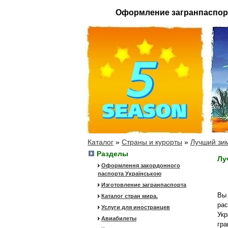
Оформление загранпаспор
Каталог
»
Страны и курорты
»
Лучший зим
Разделы
Лу
Оформлення закордонного
паспорта Українською
Изготовление загранпаспорта
Вы 
Каталог стран мира.
рас
Услуги для иностранцев
Укр
Авиабилеты
гра