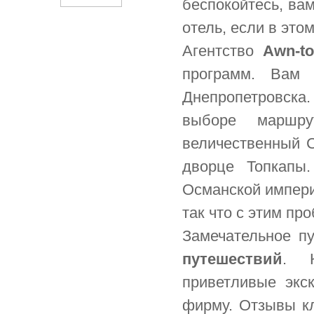
беспокойтесь, ва
отель, если в это
Агентство
Awn-to
программ. Вам 
Днепропетровска.
выборе маршру
величественный С
дворце Топкапы
Османской импери
так что с этим пр
Замечательное п
путешествий
. К
приветливые экс
фирму. Отзывы кл