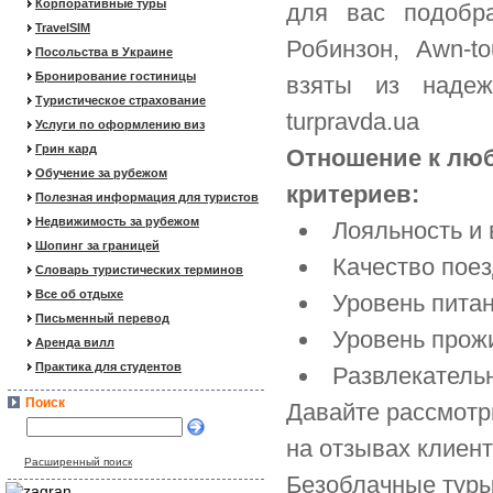
Корпоративные туры
для вас подобр
TravelSIM
Робинзон, Awn-t
Посольства в Украине
Бронирование гостиницы
взяты из надеж
Туристическое страхование
turpravda.ua
Услуги по оформлению виз
Грин кард
Отношение к лю
Обучение за рубежом
критериев:
Полезная информация для туристов
Недвижимость за рубежом
Лояльность и 
Шопинг за границей
Качество поез
Словарь туристических терминов
Все об отдыхе
Уровень питан
Письменный перевод
Уровень прож
Аренда вилл
Практика для студентов
Развлекатель
Поиск
Давайте рассмотр
на отзывах клиент
Расширенный поиск
Безоблачные туры