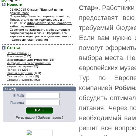
Новости
Стар»
. Работники
01.09.2015
Открыт "Единый центр
документов"
предоставят вс
Открыт http://www.zagranpassport.net.ua/,
Теперь стало легко получить визу и ...
11.05.2012
Оформляйте загранпаспорта
требуемый бюджет
заблаговременно
Советуем не затягивать с оформлением
загранпаспорта и визы. Оформить его
Если вам нужно о
заранее всегда проще и дешевле, чем за
неделю до планирования ...
помогут оформить 
Статьи
Новые статьи
(0)
выбора места. Не
Все статьи
(617)
Информация для туристов
(18)
Информация по оформлению
европейских музее
загранпаспортов
(12)
Полезное
(293)
Статьи о туризме
(183)
Тур по Европе
Статьи об отелях
(18)
Страны и курорты
(93)
компанией
Робин
» Вход
E-Mail:
обсудить оптима
Пароль:
питания. Через п
необходимый вам
Регистрация
|
Забыли пароль?
решит все вопрос