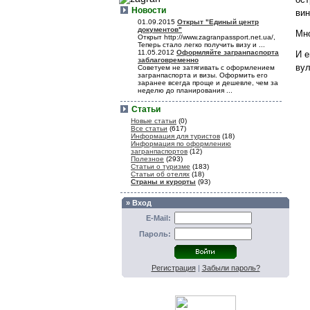
Новости
вин
01.09.2015
Открыт "Единый центр
документов"
Мно
Открыт http://www.zagranpassport.net.ua/,
Теперь стало легко получить визу и ...
11.05.2012
Оформляйте загранпаспорта
И е
заблаговременно
вул
Советуем не затягивать с оформлением
загранпаспорта и визы. Оформить его
заранее всегда проще и дешевле, чем за
неделю до планирования ...
Статьи
Новые статьи
(0)
Все статьи
(617)
Информация для туристов
(18)
Информация по оформлению
загранпаспортов
(12)
Полезное
(293)
Статьи о туризме
(183)
Статьи об отелях
(18)
Страны и курорты
(93)
» Вход
E-Mail:
Пароль:
Регистрация
|
Забыли пароль?