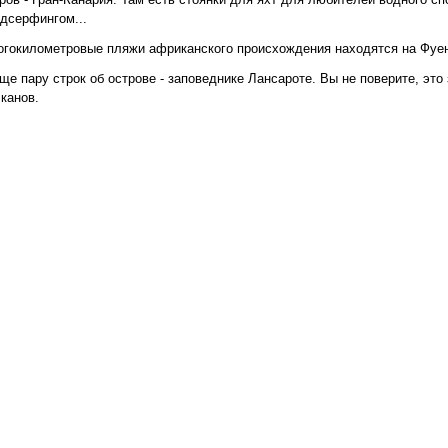
дсерфингом...
гокилометровые пляжи африканского происхождения находятся на Фуен
ще пару строк об острове - заповеднике Лансароте. Вы не поверите, это
канов.