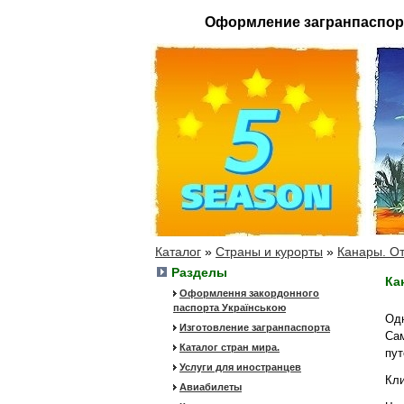
Оформление загранпаспор
Каталог
»
Страны и курорты
»
Канары. О
Разделы
Ка
Оформлення закордонного
паспорта Українською
Од
Изготовление загранпаспорта
Сам
Каталог стран мира.
пут
Услуги для иностранцев
Кли
Авиабилеты