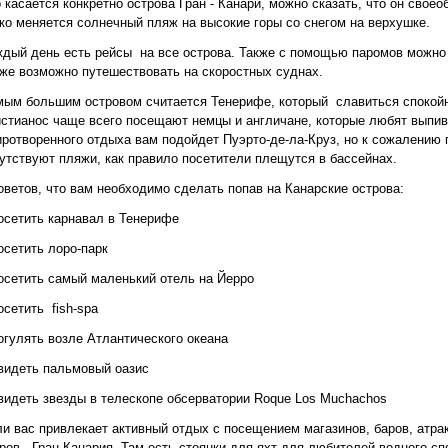
 касается конкретно острова Гран - Канари, можно сказать, что он свое
ко меняется солнечный пляж на высокие горы со снегом на верхушке.
дый день есть рейсы
на все острова. Также с помощью паромов можно 
же возможно путешествовать на скоростных суднах.
ым большим островом считается Тенерифе, который
славиться спокой
стианос чаще всего посещают немцы и англичане, которые любят выпивк
ротворенного отдыха вам подойдет Пуэрто-де-ла-Круз, но к сожалению 
утствуют пляжи, как правило посетители плещутся в бассейнах.
оветов, что вам необходимо сделать попав на Канарские острова:
осетить карнавал в Тенерифе
осетить лоро-парк
осетить самый маленький отель на Йерро
осетить
fish-spa
огулять возле Атлантического океана
видеть пальмовый оазис
видеть звезды в телескопе обсерватории Roque Los Muchachos
и вас привлекает активный отдых с посещением магазинов, баров, атрак
ров - Гран-Канария. Там есть стоянки для яхт для любителей водного сп