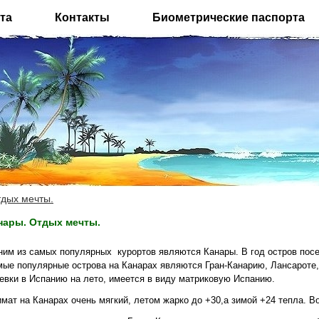
та
Контакты
Биометрические паспорта
тдых мечты.
нары. Отдых мечты.
ним из самых популярных
курортов являются Канары. В год остров по
ые популярные острова на Канарах являются Гран-Канарию, Лансароте,
евки в Испанию на лето, имеется в виду матриковую Испанию.
мат на Канарах очень мягкий, летом жарко до
+30,а зимой +24 тепла. 