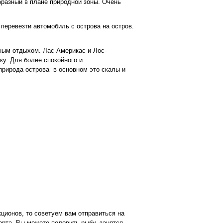
образный в плане природной зоны. Очень
перевезти автомобиль с острова на остров.
ным отдыхом. Лас-Америкас и Лос-
у. Для более спокойного и
природа острова
в основном это скалы и
ционов, то советуем вам отправиться на
орта. Вы можете половить рыбу, занятся