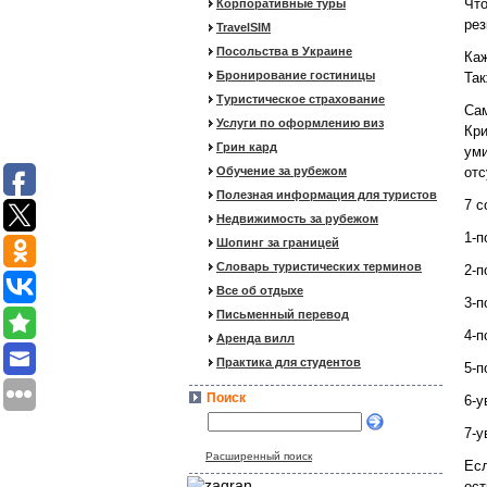
Что
Корпоративные туры
рез
TravelSIM
Посольства в Украине
Каж
Бронирование гостиницы
Так
Туристическое страхование
Сам
Услуги по оформлению виз
Кри
Грин кард
уми
Обучение за рубежом
отс
Полезная информация для туристов
7 с
Недвижимость за рубежом
1-п
Шопинг за границей
Словарь туристических терминов
2-п
Все об отдыхе
3-п
Письменный перевод
4-п
Аренда вилл
Практика для студентов
5-п
Поиск
6-у
7-у
Расширенный поиск
Есл
ост