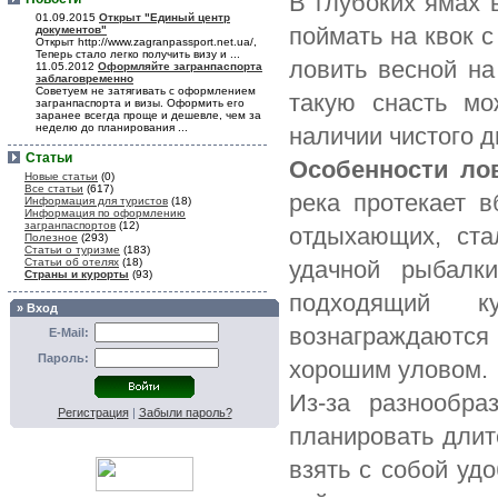
В глубоких ямах 
01.09.2015
Открыт "Единый центр
поймать на квок с
документов"
Открыт http://www.zagranpassport.net.ua/,
Теперь стало легко получить визу и ...
ловить весной на
11.05.2012
Оформляйте загранпаспорта
заблаговременно
Советуем не затягивать с оформлением
такую снасть мо
загранпаспорта и визы. Оформить его
заранее всегда проще и дешевле, чем за
неделю до планирования ...
наличии чистого д
Статьи
Особенности ло
Новые статьи
(0)
Все статьи
(617)
река протекает в
Информация для туристов
(18)
Информация по оформлению
загранпаспортов
(12)
отдыхающих, ста
Полезное
(293)
Статьи о туризме
(183)
Статьи об отелях
(18)
удачной рыбалки
Страны и курорты
(93)
подходящий к
» Вход
вознаграждаютс
E-Mail:
Пароль:
хорошим уловом.
Из-за разнообр
Регистрация
|
Забыли пароль?
планировать длит
взять с собой уд