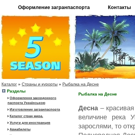
Оформление загранпаспорта
Контакты
Каталог
»
Страны и курорты
»
Рыбалка на Десне
Разделы
Рыбалка на Десне
Оформлення закордонного
паспорта Українською
Десна
– красивая
Изготовление загранпаспорта
величине река У
Каталог стран мира.
Услуги для иностранцев
зарослями, то отк
Авиабилеты