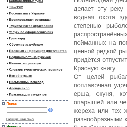
Полноводная Десн
Корпоративные туры
делает эту реку
TravelSIM
Посольства в Украине
водная охота з
Бронирование гостиницы
степенью рыбол
Туристическое страхование
Услуги по оформлению виз
распространённ
Грин кард
пойманных на по
Обучение за рубежом
ценной редкой ры
Полезная информация для туристов
Недвижимость за рубежом
придётся отпустит
Шопинг за границей
Красную книгу.
Словарь туристических терминов
От целей рыбал
Все об отдыхе
Письменный перевод
поплавочная удоч
Аренда вилл
ерша, окуня, к
Практика для студентов
опарышей или чер
Поиск
жереха или тех 
разнообразными к
Расширенный поиск
Новости