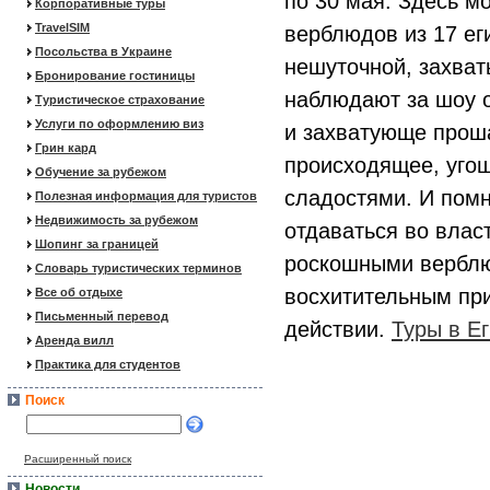
по 30 мая. Здесь м
Корпоративные туры
TravelSIM
верблюдов из 17 ег
Посольства в Украине
нешуточной, захва
Бронирование гостиницы
наблюдают за шоу о
Туристическое страхование
Услуги по оформлению виз
и захватующе проша
Грин кард
происходящее, уго
Обучение за рубежом
сладостями. И помн
Полезная информация для туристов
Недвижимость за рубежом
отдаваться во влас
Шопинг за границей
роскошными верблю
Словарь туристических терминов
восхитительным при
Все об отдыхе
Письменный перевод
действии.
Туры в Ег
Аренда вилл
Практика для студентов
Поиск
Расширенный поиск
Новости