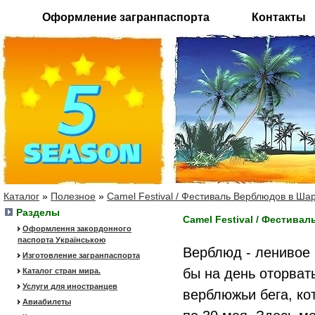
Оформление загранпаспорта
Контакты
Каталог
»
Полезное
»
Camel Festival / Фестиваль Верблюдов в Ша
Разделы
Camel Festival / Фестив
Оформлення закордонного
паспорта Українською
Верблюд - ленивое 
Изготовление загранпаспорта
бы на день оторват
Каталог стран мира.
Услуги для иностранцев
верблюжьи бега, ко
Авиабилеты