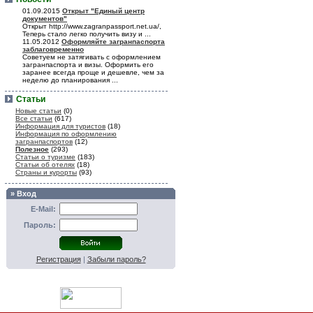
01.09.2015
Открыт "Единый центр
документов"
Открыт http://www.zagranpassport.net.ua/,
Теперь стало легко получить визу и ...
11.05.2012
Оформляйте загранпаспорта
заблаговременно
Советуем не затягивать с оформлением
загранпаспорта и визы. Оформить его
заранее всегда проще и дешевле, чем за
неделю до планирования ...
Статьи
Новые статьи
(0)
Все статьи
(617)
Информация для туристов
(18)
Информация по оформлению
загранпаспортов
(12)
Полезное
(293)
Статьи о туризме
(183)
Статьи об отелях
(18)
Страны и курорты
(93)
» Вход
E-Mail:
Пароль:
Регистрация
|
Забыли пароль?