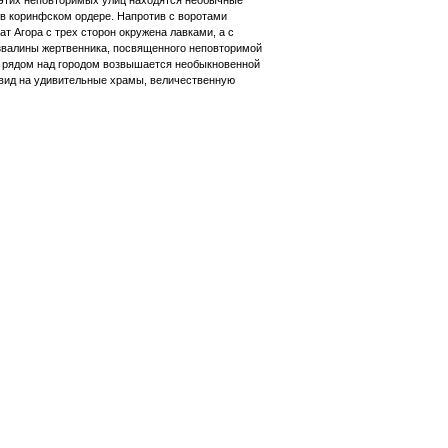
 этих неповторимых улиц находятся необычные
 в коринфском ордере. Напротив с воротами
 Агора с трех сторон окружена лавками, а с
звалины жертвенника, посвященного неповторимой
мо рядом над городом возвышается необыкновенной
вид на удивительные храмы, величественную