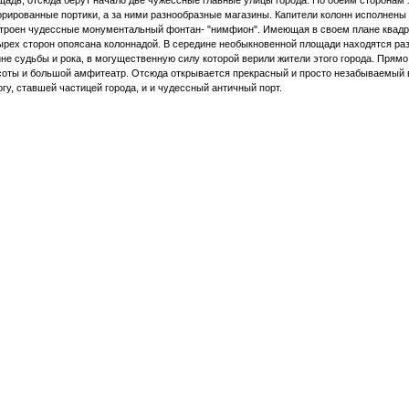
щадь, отсюда берут начало две чужессные главные улицы города. По обеим сторонам
орированные портики, а за ними разнообразные магазины. Капители колонн исполнены
троен чудессные монументальный фонтан- "нимфион". Имеющая в своем плане квадрат
ырех сторон опоясана колоннадой. В середине необыкновенной площади находятся ра
ине судьбы и рока, в могущественную силу которой верили жители этого города. Пря
соты и большой амфитеатр. Отсюда открывается прекрасный и просто незабываемый 
огу, ставшей частицей города, и и чудессный античный порт.