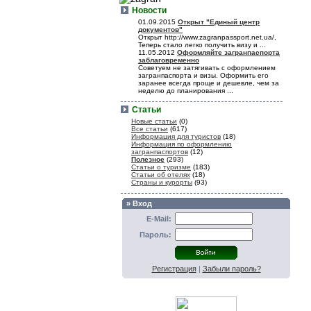
Новости
01.09.2015
Открыт "Единый центр
документов"
Открыт http://www.zagranpassport.net.ua/,
Теперь стало легко получить визу и ...
11.05.2012
Оформляйте загранпаспорта
заблаговременно
Советуем не затягивать с оформлением
загранпаспорта и визы. Оформить его
заранее всегда проще и дешевле, чем за
неделю до планирования ...
Статьи
Новые статьи
(0)
Все статьи
(617)
Информация для туристов
(18)
Информация по оформлению
загранпаспортов
(12)
Полезное
(293)
Статьи о туризме
(183)
Статьи об отелях
(18)
Страны и курорты
(93)
» Вход
E-Mail:
Пароль:
Регистрация
|
Забыли пароль?