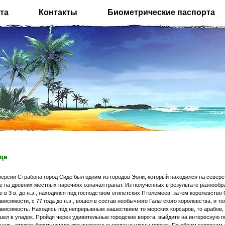
та
Контакты
Биометрические паспорта
де
версии Страбона город Сиде был одним из городов Эоли, который находился на севере
е на древних местных наречиях означал гранат. Из полученных в результате разнообра
е в 3 в. до н.э., находился под господством египетских Птолемеев, затем королевство 
ависимости, с 77 года до н.э., вошел в состав необычного Галатского королевства, и тол
ависимость. Находясь под непрерывным нашествием то морских корсаров, то арабов, эт
шел в упадок. Пройдя через удивительные городские ворота, выйдите на интересную