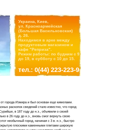
Украина, Киев,
ул. Красноармейская
(Большая Васильковская)
д. 26.
Находимся в арке между
продуктовым магазином и
кафе "Реприза".
Режим работы: по будним с 9
до 19, в субботу с 10 до 15.
тел.: 0(44) 223-223-9
 от города Измира и был основан еще кимелами.
зных раскопок сведений стало известно, что город
Сурийше, в 187 году до н.э., объявили о своей
ько в 26 году до н.э., вновь смог вернуть свою
от необычный город, начиная с 3 в. н.э., быстро
 покрытую плоскими каменными плитами широкую