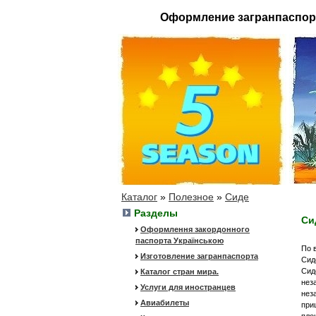
Оформление загранпаспор
Каталог
»
Полезное
»
Сиде
Разделы
Си
Оформлення закордонного
паспорта Українською
По 
Изготовление загранпаспорта
Сид
Сид
Каталог стран мира.
нез
Услуги для иностранцев
нез
Авиабилеты
при