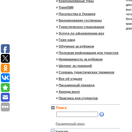
пло
Корпоративные туры
дек
TravelSIM
выс
Посольства в Украине
чет
бог
Бронирование гостиницы
кра
Туристическое страхование
дор
Услуги по оформлению виз
Грин кард
Обучение за рубежом
Полезная информация для туристов
Недвижимость за рубежом
Шопинг за границей
Словарь туристических терминов
Все об отдыхе
Письменный перевод
Аренда вилл
Практика для студентов
Поиск
Расширенный поиск