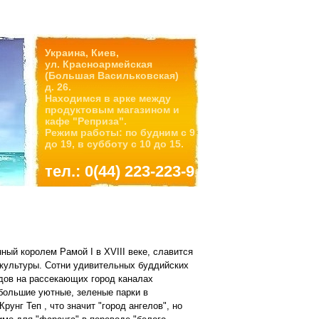
Украина, Киев,
ул. Красноармейская
(Большая Васильковская)
д. 26.
Находимся в арке между
продуктовым магазином и
кафе "Реприза".
Режим работы: по будним с 9
до 19, в субботу с 10 до 15.
тел.: 0(44) 223-223-9
нный королем Рамой I в XVIII веке, славится
культуры. Сотни удивительных буддийских
дов на рассекающих город каналах
ебольшие уютные, зеленые парки в
рунг Теп , что значит "город ангелов", но