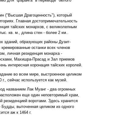
мо для "фаранга" в переводе "белого
ин ("Высшая Драгоценность"), который
иториях. Главная достопримечательность
енция тайских монархов, с великолепным
с. кв. м., длина стен - более 2 км..
ых зданий, образующих районы Дузит-
я кремированные останки всех членов
ом, личная резиденция монарха -
есками, Махишра-Прасад и Зал приемов
чень интересная коронация тайских королей.
здание во всем мире, выстроенное целиком
 г., сейчас используется как музей.
од названием Лак Муанг - два огромных
 расположен еще один неповторимый храм,
ой резиденцией воротами. Здесь хранится
е Будды, выточенная целиком из одного
ится аж к 1464 г.