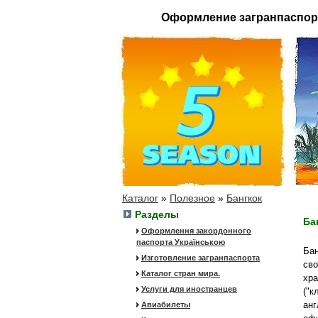
Оформление загранпаспор
Каталог
»
Полезное
»
Бангкок
Разделы
Ба
Оформлення закордонного
паспорта Українською
Бан
Изготовление загранпаспорта
сво
Каталог стран мира.
хра
Услуги для иностранцев
("к
анг
Авиабилеты