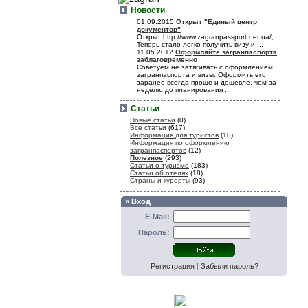
Новости
01.09.2015
Открыт "Единый центр
документов"
Открыт http://www.zagranpassport.net.ua/,
Теперь стало легко получить визу и ...
11.05.2012
Оформляйте загранпаспорта
заблаговременно
Советуем не затягивать с оформлением
загранпаспорта и визы. Оформить его
заранее всегда проще и дешевле, чем за
неделю до планирования ...
Статьи
Новые статьи
(0)
Все статьи
(617)
Информация для туристов
(18)
Информация по оформлению
загранпаспортов
(12)
Полезное
(293)
Статьи о туризме
(183)
Статьи об отелях
(18)
Страны и курорты
(93)
» Вход
E-Mail:
Пароль:
Регистрация
|
Забыли пароль?