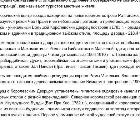
циальное название столицы намного длиннее и совершенно непроизноси
странца", как называют туристов местные жители.
орический центр города находится на неповторимом острове Раттанакос
азуется рекой Чао Прайя и ее небольшой протокой, и прилегающих терр
сь - уникальный Большой Королевский Дворец построен в1783 г. - резид
ком и зданиями в традиционном тайском стиле, площадь дворца - 218,4 ты
омплекс королевского дворца также входят множество старых не обычн
апрасат и Махамонтиен - большая Библиотека и Мавзолей, где хранятс
олевской семьи, дворцы Чакри датырованые 1868-1910 гг. с Тронным зал
рабардибиман, Дусит, Боромабиман со знаменитыми и уникальными фр
ринда, а также Зал Пайсан (Пра Тинанг Пайсан Такшин), где проходит о
сь же находится любимая резиденция короля Рамы V и самое большое 
золотого тикового дерева называется здание Виманмек построеное в 1900
ом с Королевским Дворцом установлены гигантские обрядовые качели п
овых столба с резной перекладиной. Севернее королевской резиденции
м Изумрудного Будды (Ват Пра Кео, 1782 г. ), соединенный с королевск
а из святынь буддизма - знаменитая статуя сидящего на золотом алтар
пного куска жадеита. Первое упоминание об этой чудессной статуе относ