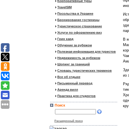
офи
Корпоративные туры
ино
TravelSIM
Посольства в Украине
Ист
обр
Бронирование гостиницы
зде
Туристическое страхование
пар
Услуги по оформлению виз
Грин кард
В к
Мах
Обучение за рубежом
кор
Полезная информация для туристов
Чaк
Недвижимость за рубежом
Ама
Шопинг за границей
Зде
Словарь туристических терминов
из 
Все об отдыхе
Письменный перевод
Ряд
тик
Аренда вилл
Хра
Практика для студентов
одн
Поиск
кру
Расширенный поиск