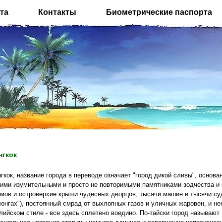
та
Контакты
Биометрические паспорта
нгкок
гкок, название города в переводе означает "город дикой сливы", основа
ими изумительными и просто не повторимыми памятниками зодчества и 
мов и островерхие крыши чудесных дворцов, тысячи машин и тысячи су
лонгах"), постоянный смрад от выхлопных газов и уличных жаровен, и н
лийском стиле - все здесь сплетено воедино. По-тайски город называют К