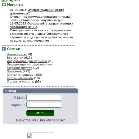
Новости
01.09.2015
Открыт "Единый центр
документов"
Открыт http://www.zagranpassport.net.ua/,
Теперь стало легко получить визу и ...
11.05.2012
Оформляйте загранпаспорта
заблаговременно
Советуем не затягивать с оформлением
загранпаспорта и визы. Оформить его
заранее всегда проще и дешевле, чем за
неделю до планирования ...
Статьи
Новые статьи
(0)
Все статьи
(617)
Информация для туристов
(18)
Информация по оформлению
загранпаспортов
(12)
Полезное
(293)
Статьи о туризме
(183)
Статьи об отелях
(18)
Страны и курорты
(93)
» Вход
E-Mail:
Пароль:
Регистрация
|
Забыли пароль?