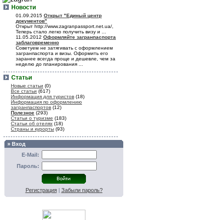
Новости
01.09.2015
Открыт "Единый центр
документов"
Открыт http://www.zagranpassport.net.ua/,
Теперь стало легко получить визу и ...
11.05.2012
Оформляйте загранпаспорта
заблаговременно
Советуем не затягивать с оформлением
загранпаспорта и визы. Оформить его
заранее всегда проще и дешевле, чем за
неделю до планирования ...
Статьи
Новые статьи
(0)
Все статьи
(617)
Информация для туристов
(18)
Информация по оформлению
загранпаспортов
(12)
Полезное
(293)
Статьи о туризме
(183)
Статьи об отелях
(18)
Страны и курорты
(93)
» Вход
E-Mail:
Пароль:
Регистрация
|
Забыли пароль?