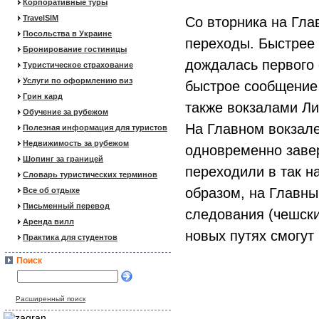
Корпоративные туры
TravelSIM
Со вторника на Гла
Посольства в Украине
переходы. Быстрее 
Бронирование гостиницы
дождалась первого
Туристическое страхование
Услуги по оформлению виз
быстрое сообщение
Грин кард
также вокзалами Л
Обучение за рубежом
На Главном вокзал
Полезная информация для туристов
Недвижимость за рубежом
одновременно завер
Шопинг за границей
переходили в так 
Словарь туристических терминов
образом, на Главны
Все об отдыхе
Письменный перевод
следования (чешски
Аренда вилл
новых путях смогут 
Практика для студентов
Поиск
Расширенный поиск