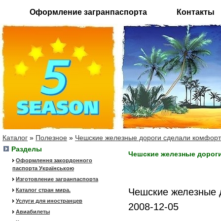
Оформление загранпаспорта
Контакты
Каталог
»
Полезное
»
Чешские железные дороги сделали комфор
Разделы
Чешские железные дорог
Оформлення закордонного
паспорта Українською
Изготовление загранпаспорта
Чешские железные 
Каталог стран мира.
Услуги для иностранцев
2008-12-05
Авиабилеты