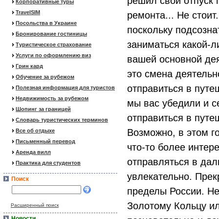
решил свой отпуск 
Корпоративные туры
TravelSIM
ремонта... Не стоит
Посольства в Украине
поскольку подсознат
Бронирование гостиницы
заниматься какой-л
Туристическое страхование
Услуги по оформлению виз
вашей основной дея
Грин кард
это смена деятельн
Обучение за рубежом
отправиться в путе
Полезная информация для туристов
Недвижимость за рубежом
мы вас убедили и с
Шопинг за границей
отправиться в путе
Словарь туристических терминов
Возможно, в этом г
Все об отдыхе
Письменный перевод
что-то более интер
Аренда вилл
отправляться в даль
Практика для студентов
увлекательно. Прек
Поиск
пределы России. Не
Золотому Кольцу ил
Расширенный поиск
Новости