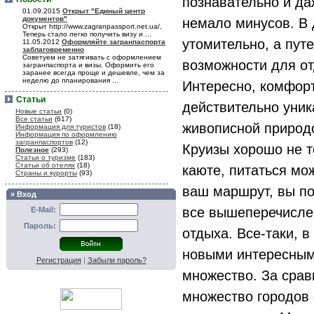
познавательно и даж
01.09.2015
Открыт "Единый центр
документов"
немало минусов. В 
Открыт http://www.zagranpassport.net.ua/,
Теперь стало легко получить визу и ...
утомительно, а пут
11.05.2012
Оформляйте загранпаспорта
заблаговременно
Советуем не затягивать с оформлением
возможности для от
загранпаспорта и визы. Оформить его
заранее всегда проще и дешевле, чем за
неделю до планирования ...
Интересно, комфорт
Статьи
действительно уник
Новые статьи
(0)
Все статьи
(617)
живописной природ
Информация для туристов
(18)
Информация по оформлению
загранпаспортов
(12)
Круизы хорошо не т
Полезное
(293)
Статьи о туризме
(183)
Статьи об отелях
(18)
каюте, питаться мож
Страны и курорты
(93)
ваш маршрут, вы по
» Вход
все вышеперечисле
E-Mail:
Пароль:
отдыха. Все-таки, 
новыми интересными
Регистрация
|
Забыли пароль?
множество. За сра
множество городов 