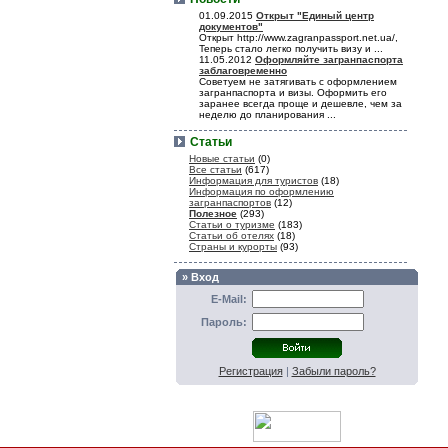
01.09.2015
Открыт "Единый центр
документов"
Открыт http://www.zagranpassport.net.ua/,
Теперь стало легко получить визу и ...
11.05.2012
Оформляйте загранпаспорта
заблаговременно
Советуем не затягивать с оформлением
загранпаспорта и визы. Оформить его
заранее всегда проще и дешевле, чем за
неделю до планирования ...
Статьи
Новые статьи
(0)
Все статьи
(617)
Информация для туристов
(18)
Информация по оформлению
загранпаспортов
(12)
Полезное
(293)
Статьи о туризме
(183)
Статьи об отелях
(18)
Страны и курорты
(93)
» Вход
E-Mail:
Пароль:
Регистрация
|
Забыли пароль?