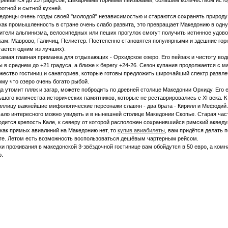
гревается до 25 градусов, шикарными горными пейзажами, большим количеством исто
ротной и сытной кухней.
едонцы очень горды своей "молодой" независимостью и стараются сохранять природу 
 как промышленность в стране очень слабо развита, это превращает Македонию в одну
ители альпинизма, велосипедных или пеших прогулок смогут получить истинное удов
кам: Маврово, Галичиц, Пелистер. Постепенно становятся популярными и здешние гор
тается одним из лучших).
самая главная приманка для отдыхающих - Орхидское озеро. Его пейзаж и чистоту во
ы в среднем до +21 градуса, а ближе к берегу +24-26. Сезон купания продолжается с 
жество гостиниц и санаториев, которые готовы предложить широчайший спектр развле
ому что озеро очень богато рыбой.
да утомит пляж и загар, можете побродить по древней столице Македонии Орхиду. Его
ьшого количества исторических памятников, которые не реставрировались с XI века. 
иллицу важнейшие мифологические персонажи славян - два брата - Кирилл и Мефодий.
ало интересного можно увидеть и в нынешней столице Македонии Скопье. Старая част
одится крепость Кале, к северу от которой расположен сохранившийся римский акведу
 как прямых авиалиний на Македонию нет, то
купив авиабилеты
, вам придётся делать 
ге. Летом есть возможность воспользоваться дешёвым чартерным рейсом.
ки проживания в македонской 3-звёздочной гостинице вам обойдутся в 50 евро, а комн
о.