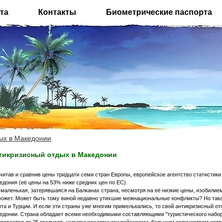
та
Контакты
Биометрические паспорта
ых в Македонии
тикризисный отдых в Македонии
читав и сравнив цены тридцати семи стран Европы, европейское агентство статистики
едония (её цены на 53% ниже средних цен по ЕС).
 маленькая, затерявшаяся на Балканах страна, несмотря на её низкие цены, изобилие
может. Может быть тому виной недавно утихшие межнациональные конфликты? Но така
пта и Турции. И если эти страны уже многим примелькались, то свой антикризисный от
едонии. Страна обладает всеми необходимыми составляющими "туристического набора