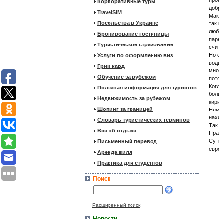
про
Корпоративные туры
доб
TravelSIM
Мак
Посольства в Украине
так
люб
Бронирование гостиницы
пар
Туристическое страхование
счи
Но 
Услуги по оформлению виз
вод
Грин кард
мно
Обучение за рубежом
пот
Ког
Полезная информация для туристов
бол
Недвижимость за рубежом
кир
Шопинг за границей
Нем
нах
Словарь туристических терминов
Так
Все об отдыхе
Пра
Сут
Письменный перевод
евр
Аренда вилл
Практика для студентов
Поиск
Расширенный поиск
Новости