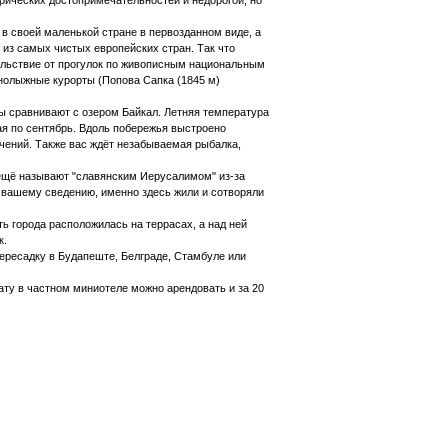
рических достопримечательностей и недорогой, но
в своей маленькой стране в первозданном виде, а
 из самых чистых европейских стран. Так что
ольствие от прогулок по живописным национальным
нолыжные курорты (Попова Сапка (1845 м)
ды сравнивают с озером Байкал. Летняя температура
мая по сентябрь. Вдоль побережья выстроено
чений. Также вас ждёт незабываемая рыбалка,
 ещё называют "славянским Иерусалимом" из-за
К вашему сведению, именно здесь жили и сотворяли
ь города расположилась на террасах, а над ней
к.
пересадку в Будапеште, Белграде, Стамбуле или
ату в частном миниотеле можно арендовать и за 20