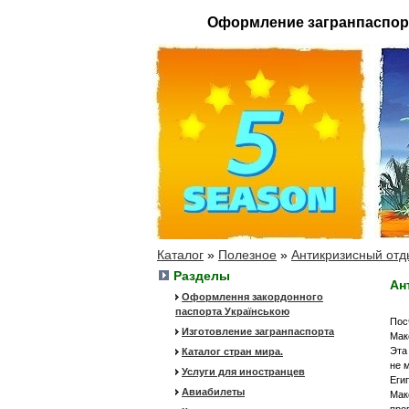
Оформление загранпаспор
Каталог
»
Полезное
»
Антикризисный отд
Разделы
Ан
Оформлення закордонного
паспорта Українською
Пос
Изготовление загранпаспорта
Мак
Эта
Каталог стран мира.
не 
Услуги для иностранцев
Еги
Авиабилеты
Мак