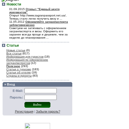
Новости
01.09.2015
Открыт "Единый центр
документов"
Открыт http://www.zagranpassport.net.ua/,
Теперь стало легко получить визу и ...
11.05.2012
Оформляйте загранпаспорта
заблаговременно
Советуем не затягивать с оформлением
загранпаспорта и визы. Оформить его
заранее всегда проще и дешевле, чем за
неделю до планирования ...
Статьи
Новые статьи
(0)
Все статьи
(617)
Информация для туристов
(18)
Информация по оформлению
загранпаспортов
(12)
Полезное
(293)
Статьи о туризме
(183)
Статьи об отелях
(18)
Страны и курорты
(93)
» Вход
E-Mail:
Пароль:
Регистрация
|
Забыли пароль?