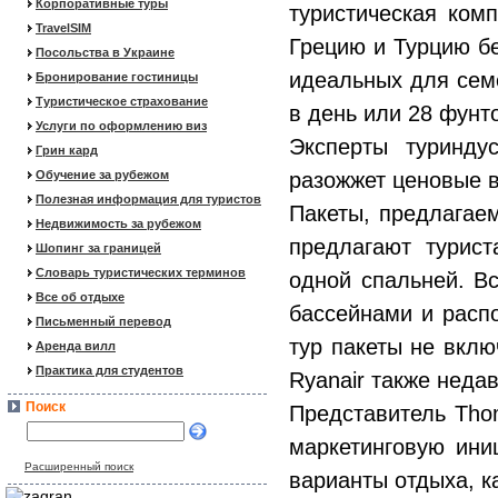
Корпоративные туры
туристическая ком
TravelSIM
Грецию и Турцию бе
Посольства в Украине
идеальных для семе
Бронирование гостиницы
Туристическое страхование
в день или 28 фунт
Услуги по оформлению виз
Эксперты туринду
Грин кард
Обучение за рубежом
разожжет ценовые 
Полезная информация для туристов
Пакеты, предлагаем
Недвижимость за рубежом
предлагают турист
Шопинг за границей
Словарь туристических терминов
одной спальней. В
Все об отдыхе
бассейнами и расп
Письменный перевод
тур пакеты не вклю
Аренда вилл
Практика для студентов
Ryanair также неда
Поиск
Представитель Tho
маркетинговую ини
Расширенный поиск
варианты отдыха, к