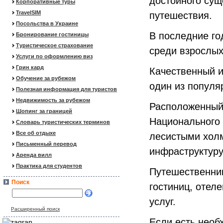
достойного сущ
Корпоративные туры
TravelSIM
путешествия.
Посольства в Украине
В последние го
Бронирование гостиницы
Туристическое страхование
среди взрослых
Услуги по оформлению виз
Грин кард
Качественный и
Обучение за рубежом
один из популя
Полезная информация для туристов
Недвижимость за рубежом
Расположенный 
Шопинг за границей
Национального 
Словарь туристических терминов
Все об отдыхе
лесистыми холм
Письменный перевод
инфраструктуру
Аренда вилл
Практика для студентов
Путешественни
Поиск
гостиниц, отел
услуг.
Расширенный поиск
Если есть необ