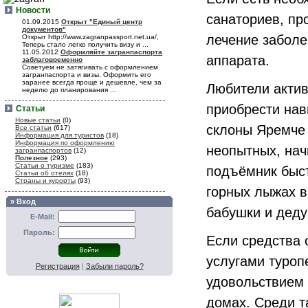
Новости
санаториев, пр
01.09.2015
Открыт "Единый центр
документов"
лечение заболе
Открыт http://www.zagranpassport.net.ua/,
Теперь стало легко получить визу и ...
11.05.2012
Оформляйте загранпаспорта
аппарата.
заблаговременно
Советуем не затягивать с оформлением
загранпаспорта и визы. Оформить его
заранее всегда проще и дешевле, чем за
Любители актив
неделю до планирования ...
приобрести нав
Статьи
Новые статьи
(0)
склоны Яремче 
Все статьи
(617)
Информация для туристов
(18)
Информация по оформлению
неопытных, на
загранпаспортов
(12)
Полезное
(293)
Статьи о туризме
(183)
подъёмник быст
Статьи об отелях
(18)
Страны и курорты
(93)
горных лыжах в
» Вход
бабушки и деду
E-Mail:
Пароль:
Если средства 
услугами туроп
Регистрация
|
Забыли пароль?
удовольствием 
домах. Среди т