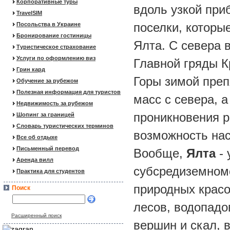
Корпоративные туры
вдоль узкой при
TravelSIM
поселки, которы
Посольства в Украине
Бронирование гостиницы
Ялта. С севера
Туристическое страхование
Услуги по оформлению виз
Главной гряды К
Грин кард
Горы зимой пре
Обучение за рубежом
Полезная информация для туристов
масс с севера, 
Недвижимость за рубежом
проникновения р
Шопинг за границей
Словарь туристических терминов
возможность на
Все об отдыхе
Письменный перевод
Вообще,
Ялта
-
Аренда вилл
субсредиземном
Практика для студентов
природных красо
Поиск
лесов, водопадо
Расширенный поиск
вершин и скал,