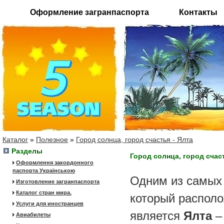
Оформление загранпаспорта
Контакты
Каталог
»
Полезное
»
Город солнца, город счастья - Ялта
Разделы
Город солнца, город счаст
Оформлення закордонного
паспорта Українською
Одним из самых 
Изготовление загранпаспорта
Каталог стран мира.
который распол
Услуги для иностранцев
является
Ялта
–
Авиабилеты