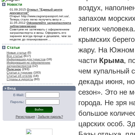
Новости
воздух, наполне
01.09.2015
Открыт "Единый центр
документов"
запахом морских
Открыт http://www.zagranpassport.net.ua/,
Теперь стало легко получить визу и ...
11.05.2012
Оформляйте загранпаспорта
заблаговременно
легких человека
Советуем не затягивать с оформлением
загранпаспорта и визы. Оформить его
заранее всегда проще и дешевле, чем за
крымских берего
неделю до планирования ...
Статьи
жару. На Южном 
Новые статьи
(0)
Все статьи
(617)
части
Крыма
, п
Информация для туристов
(18)
Информация по оформлению
загранпаспортов
(12)
чем купальный с
Полезное
(293)
Статьи о туризме
(183)
Статьи об отелях
(18)
Страны и курорты
(93)
декады июня, но
» Вход
сезон». Это не 
E-Mail:
города. Не зря н
Пароль:
большое количес
Регистрация
|
Забыли пароль?
царских особ. З
Базы отдыха, пл