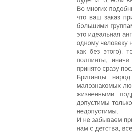
будет и то, если в
Во многих подобн
что ваш заказ пр
большими группам
это идеальная анг
одному человеку н
как без этого), 
полпинты, иначе
принято сразу пос
Британцы народ
малознакомых люд
жизненными под
допустимы только
недопустимы.
И не забываем пр
нам с детства, вс