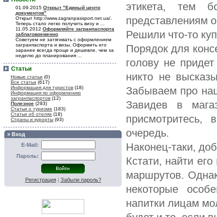
этикета, тем 
01.09.2015
Открыт "Единый центр
документов"
представлениям о
Открыт http://www.zagranpassport.net.ua/,
Теперь стало легко получить визу и ...
11.05.2012
Оформляйте загранпаспорта
Решили что-то ку
заблаговременно
Советуем не затягивать с оформлением
загранпаспорта и визы. Оформить его
Порядок для консе
заранее всегда проще и дешевле, чем за
неделю до планирования ...
голову не придет
Статьи
никто не высказы
Новые статьи
(0)
Все статьи
(617)
Информация для туристов
(18)
Забываем про наш
Информация по оформлению
загранпаспортов
(12)
Завидев в мага
Полезное
(293)
Статьи о туризме
(183)
Статьи об отелях
(18)
присмотритесь, 
Страны и курорты
(93)
очередь.
» Вход
Наконец-таки, до
E-Mail:
Пароль:
Кстати, найти его
маршрутов. Однак
Регистрация
|
Забыли пароль?
некоторые особе
напитки лицам мол