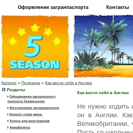
Оформление загранпаспорта
Контакты
Каталог
»
Полезное
»
Как вести себя в Англии
Разделы
Как вести себя в Англии
Оформлення закордонного
паспорта Українською
Не нужно ходить 
Изготовление загранпаспорта
он в Англии. Как
Каталог стран мира.
Услуги для иностранцев
Великобритании, 
Авиабилеты
Пусть со школьны