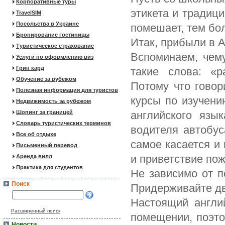
Корпоративные туры
этикета и традиц
TravelSIM
Посольства в Украине
помешает, тем бол
Бронирование гостиницы
Итак, прибыли в
Туристическое страхование
Вспоминаем, чему
Услуги по оформлению виз
Грин кард
такие слова: «р
Обучение за рубежом
Потому что говор
Полезная информация для туристов
курсы по изучени
Недвижимость за рубежом
Шопинг за границей
английского язы
Словарь туристических терминов
водителя автобус
Все об отдыхе
самое касается и
Письменный перевод
и приветствие пож
Аренда вилл
Практика для студентов
Не зависимо от п
Поиск
Придерживайте дв
Настоящий англи
Расширенный поиск
помещении, поэто
Новости