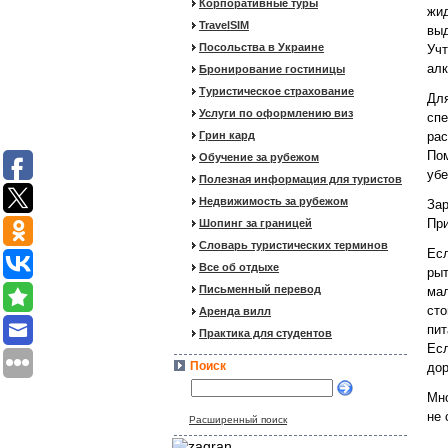
Корпоративные туры
жид
TravelSIM
выд
Посольства в Украине
Учт
алк
Бронирование гостиницы
Туристическое страхование
Для
Услуги по оформлению виз
спе
Грин кард
рас
Пом
Обучение за рубежом
убе
Полезная информация для туристов
Недвижимость за рубежом
Зар
При
Шопинг за границей
Словарь туристических терминов
Есл
Все об отдыхе
рыт
Письменный перевод
мал
сто
Аренда вилл
пит
Практика для студентов
Есл
Поиск
дор
Мно
не 
Расширенный поиск