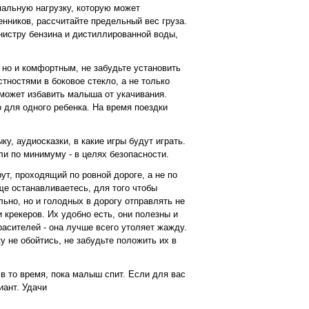
имальную нагрузку, которую может
нников, рассчитайте предельный вес груза.
анистру бензина и дистиллированной воды,
 но и комфортным, не забудьте установить
тностями в боковое стекло, а не только
может избавить малыша от укачивания.
 для одного ребенка. На время поездки
у, аудиосказки, в какие игры будут играть.
ли по минимуму - в целях безопасности.
т, проходящий по ровной дороге, а не по
ще останавливаетесь, для того чтобы
ьно, но и голодных в дорогу отправлять не
и крекеров. Их удобно есть, они полезны и
расителей - она лучше всего утоляет жажду.
у не обойтись, не забудьте положить их в
в то время, пока малыш спит. Если для вас
иант. Удачи