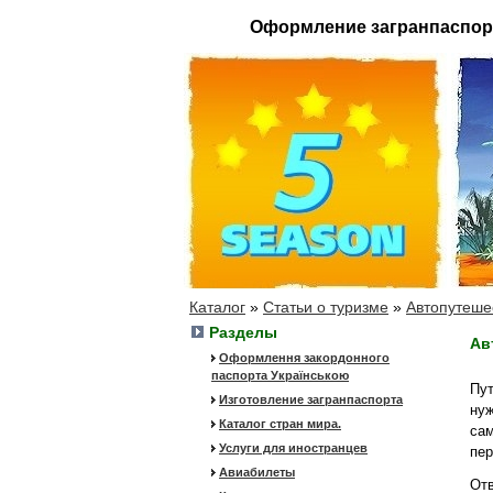
Оформление загранпаспор
Каталог
»
Статьи о туризме
»
Автопутеше
Разделы
Ав
Оформлення закордонного
паспорта Українською
Пут
Изготовление загранпаспорта
нуж
Каталог стран мира.
сам
Услуги для иностранцев
пер
Авиабилеты
Отв