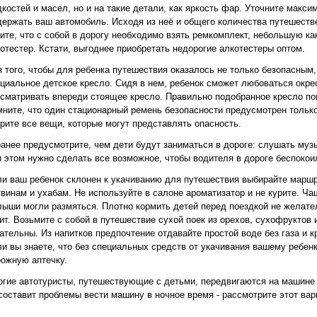
костей и масел, но и на такие детали, как яркость фар. Уточните макс
ержать ваш автомобиль. Исходя из неё и общего количества путешестве
ите, что с собой в дорогу необходимо взять ремкомплект, небольшую к
отестер. Кстати, выгоднее приобретать недорогие алкотестеры оптом.
 того, чтобы для ребенка путешествия оказалось не только безопасным,
циальное детское кресло. Сидя в нем, ребенок сможет любоваться окрес
сматривать впереди стоящее кресло. Правильно подобранное кресло по
ните, что один стационарный ремень безопасности предусмотрен только
рите все вещи, которые могут представлять опасность.
анее предусмотрите, чем дети будут заниматься в дороге: слушать музык
 этом нужно сделать все возможное, чтобы водителя в дороге беспокои
и ваш ребенок склонен к укачиванию для путешествия выбирайте маршру
винам и ухабам. Не используйте в салоне ароматизатор и не курите. Ча
ыши могли размяться. Плотно кормить детей перед поездкой не желател
ит. Возьмите с собой в путешествие сухой поек из орехов, сухофруктов 
ательны. Из напитков предпочтение отдавайте простой воде без газа и к
и вы знаете, что без специальных средств от укачивания вашему ребенк
ожную аптечку.
гие автотуристы, путешествующие с детьми, передвигаются на машине 
составит проблемы вести машину в ночное время - рассмотрите этот вар