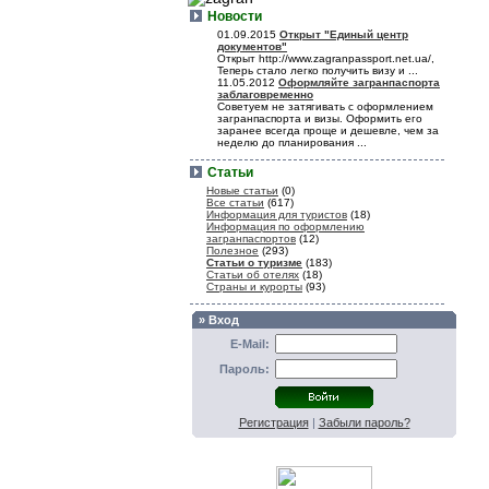
Новости
01.09.2015
Открыт "Единый центр
документов"
Открыт http://www.zagranpassport.net.ua/,
Теперь стало легко получить визу и ...
11.05.2012
Оформляйте загранпаспорта
заблаговременно
Советуем не затягивать с оформлением
загранпаспорта и визы. Оформить его
заранее всегда проще и дешевле, чем за
неделю до планирования ...
Статьи
Новые статьи
(0)
Все статьи
(617)
Информация для туристов
(18)
Информация по оформлению
загранпаспортов
(12)
Полезное
(293)
Статьи о туризме
(183)
Статьи об отелях
(18)
Страны и курорты
(93)
» Вход
E-Mail:
Пароль:
Регистрация
|
Забыли пароль?