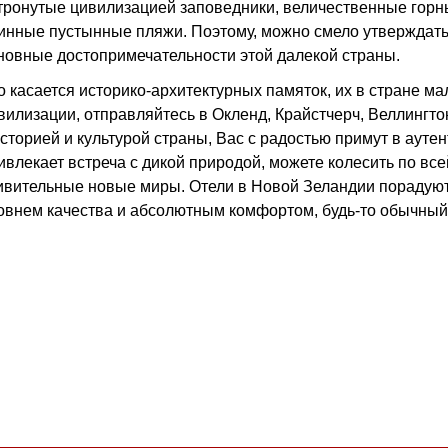
тронутые цивилизацией заповедники, величественные горн
инные пустынные пляжи. Поэтому, можно смело утверждать,
новные достопримечательности этой далекой страны.
о касается историко-архитектурных памяток, их в стране ма
вилизации, отправляйтесь в Окленд, Крайстчерч, Веллингто
историей и культурой страны, Вас с радостью примут в аут
ивлекает встреча с дикой природой, можете колесить по все
ивительные новые миры. Отели в Новой Зеландии порадуют
овнем качества и абсолютным комфортом, будь-то обычный 