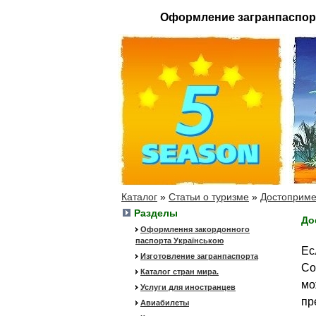
Оформление загранпаспор
Каталог
»
Статьи о туризме
»
Достоприме
Разделы
До
Оформлення закордонного
паспорта Українською
Ес
Изготовление загранпаспорта
Со
Каталог стран мира.
мо
Услуги для иностранцев
пр
Авиабилеты