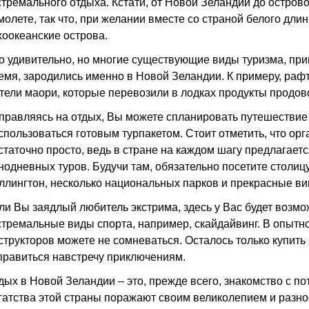
стремального отдыха. Кстати, от Новой Зеландии до острово
молете, так что, при желании вместе со страной белого дли
хоокеанские острова.
о удивительно, но многие существующие виды туризма, пр
емя, зародились именно в Новой Зеландии. К примеру, раф
тели маори, которые перевозили в лодках продукты продов
правляясь на отдых, Вы можете спланировать путешествие
спользоваться готовым турпакетом. Стоит отметить, что ор
статочно просто, ведь в стране на каждом шагу предлагает
нодневных туров. Будучи там, обязательно посетите столицу
ллингтон, несколько национальных парков и прекрасные ви
ли Вы заядлый любитель экстрима, здесь у Вас будет возм
стремальные виды спорта, например, скайдайвинг. В опыт
структоров можете не сомневаться. Осталось только купит
правиться навстречу приключениям.
дых в Новой Зеландии – это, прежде всего, знакомство с 
гатства этой страны поражают своим великолепием и разн