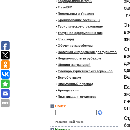
эк
Корпоративные туры
TravelSIM
са
Посольства в Украине
ти
Бронирование гостиницы
Эт
Туристическое страхование
вр
Услуги по оформлению виз
жи
Грин кард
Обучение за рубежом
От
Полезная информация для туристов
во
Недвижимость за рубежом
до
Шопинг за границей
од
Словарь туристических терминов
Ве
Все об отдыхе
Письменный перевод
Ес
Аренда вилл
эк
Практика для студентов
ин
Поиск
от
От
Расширенный поиск
бо
Новости