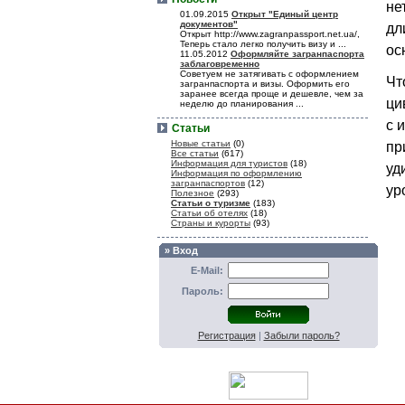
не
01.09.2015
Открыт "Единый центр
документов"
дл
Открыт http://www.zagranpassport.net.ua/,
Теперь стало легко получить визу и ...
ос
11.05.2012
Оформляйте загранпаспорта
заблаговременно
Советуем не затягивать с оформлением
Чт
загранпаспорта и визы. Оформить его
заранее всегда проще и дешевле, чем за
ци
неделю до планирования ...
с 
Статьи
Новые статьи
(0)
пр
Все статьи
(617)
Информация для туристов
(18)
уд
Информация по оформлению
загранпаспортов
(12)
ур
Полезное
(293)
Статьи о туризме
(183)
Статьи об отелях
(18)
Страны и курорты
(93)
» Вход
E-Mail:
Пароль:
Регистрация
|
Забыли пароль?