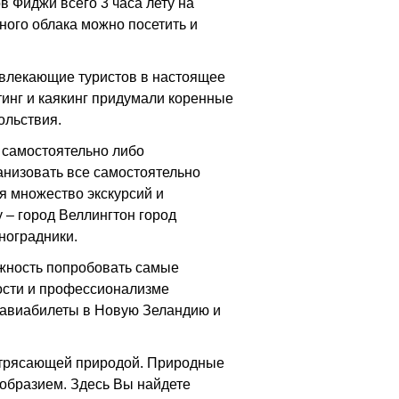
в Фиджи всего 3 часа лету на
нного облака можно посетить и
ивлекающие туристов в настоящее
тинг и каякинг придумали коренные
ольствия.
 самостоятельно либо
ганизовать все самостоятельно
ся множество экскурсий и
 – город Веллингтон город
ноградники.
ожность попробовать самые
ности и профессионализме
ь авиабилеты в Новую Зеландию и
потрясающей природой. Природные
ообразием. Здесь Вы найдете