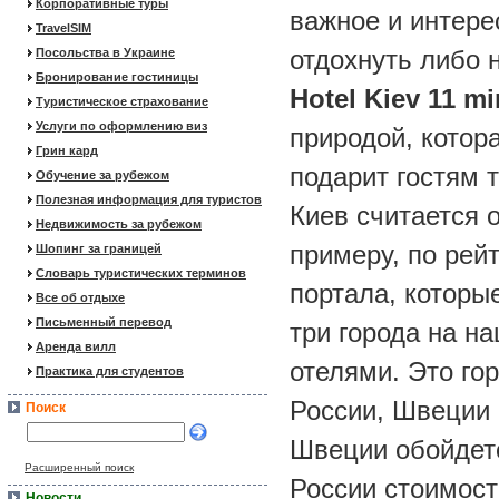
Корпоративные туры
важное и интере
TravelSIM
отдохнуть либо 
Посольства в Украине
Бронирование гостиницы
Hotel Kiev 11 mi
Туристическое страхование
Услуги по оформлению виз
природой, котор
Грин кард
подарит гостям 
Обучение за рубежом
Полезная информация для туристов
Киев считается о
Недвижимость за рубежом
примеру, по рей
Шопинг за границей
Словарь туристических терминов
портала, которы
Все об отдыхе
Письменный перевод
три города на н
Аренда вилл
отелями. Это гор
Практика для студентов
России, Швеции 
Поиск
Швеции обойдетс
Расширенный поиск
России стоимост
Новости