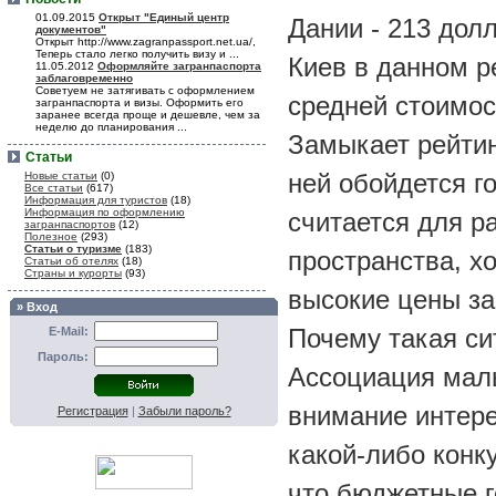
01.09.2015
Открыт "Единый центр
Дании - 213 дол
документов"
Открыт http://www.zagranpassport.net.ua/,
Теперь стало легко получить визу и ...
Киев в данном р
11.05.2012
Оформляйте загранпаспорта
заблаговременно
Советуем не затягивать с оформлением
средней стоимос
загранпаспорта и визы. Оформить его
заранее всегда проще и дешевле, чем за
неделю до планирования ...
Замыкает рейтин
Статьи
ней обойдется г
Новые статьи
(0)
Все статьи
(617)
Информация для туристов
(18)
Информация по оформлению
считается для р
загранпаспортов
(12)
Полезное
(293)
Статьи о туризме
(183)
пространства, х
Статьи об отелях
(18)
Страны и курорты
(93)
высокие цены за
» Вход
Почему такая си
E-Mail:
Пароль:
Ассоциация малы
внимание интере
Регистрация
|
Забыли пароль?
какой-либо конк
что бюджетные г