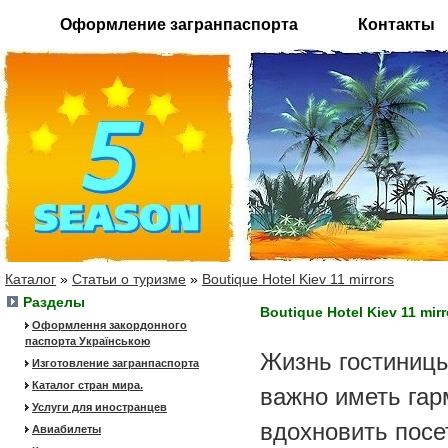
Оформление загранпаспорта
Контакты
Каталог
»
Статьи о туризме
»
Boutique Hotel Kiev 11 mirrors
Разделы
Boutique Hotel Kiev 11 mirr
Оформлення закордонного
паспорта Українською
Жизнь гостиницы
Изготовление загранпаспорта
Каталог стран мира.
важно иметь гар
Услуги для иностранцев
вдохновить посе
Авиабилеты