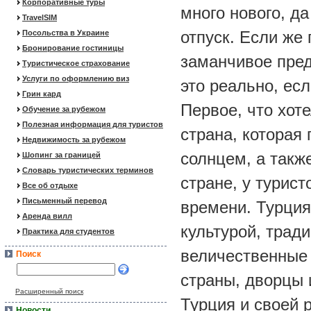
Корпоративные туры
много нового, да
TravelSIM
отпуск. Если же 
Посольства в Украине
Бронирование гостиницы
заманчивое пре
Туристическое страхование
Услуги по оформлению виз
это реально, ес
Грин кард
Первое, что хоте
Обучение за рубежом
Полезная информация для туристов
страна, которая
Недвижимость за рубежом
солнцем, а такж
Шопинг за границей
Словарь туристических терминов
стране, у турис
Все об отдыхе
Письменный перевод
времени. Турция
Аренда вилл
культурой, трад
Практика для студентов
величественные 
Поиск
страны, дворцы 
Расширенный поиск
Турция и своей 
Новости