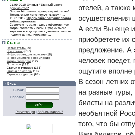
01.09.2015
Открыт "Единый центр
отелей, а также
документов"
Открыт http://www.zagranpassport.net.ua/,
Теперь стало легко получить визу и ...
осуществления ш
11.05.2012
Оформляйте загранпаспорта
заблаговременно
Советуем не затягивать с оформлением
А если Вы еще и
загранпаспорта и визы. Оформить его
заранее всегда проще и дешевле, чем за
неделю до планирования ...
приобретете их 
Статьи
предложение. А 
Новые статьи
(0)
Все статьи
(617)
Информация для туристов
(18)
Информация по оформлению
человек поедет,
загранпаспортов
(12)
Полезное
(293)
Статьи о туризме
(183)
ощутите вполне 
Статьи об отелях
(18)
Страны и курорты
(93)
В сезон летних о
» Вход
на разные туры, 
E-Mail:
Пароль:
билеты на разл
необъятной Росс
Регистрация
|
Забыли пароль?
того, что бы от
Вам билетов, об