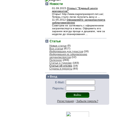
Новости
01.09.2015
Открыт "Единый центр
документов"
Открыт http://www.zagranpassport.net.ua/,
Теперь стало легко получить визу и ...
11.05.2012
Оформляйте загранпаспорта
заблаговременно
Советуем не затягивать с оформлением
загранпаспорта и визы. Оформить его
заранее всегда проще и дешевле, чем за
неделю до планирования ...
Статьи
Новые статьи
(0)
Все статьи
(617)
Информация для туристов
(18)
Информация по оформлению
загранпаспортов
(12)
Полезное
(293)
Статьи о туризме
(183)
Статьи об отелях
(18)
Страны и курорты
(93)
» Вход
E-Mail:
Пароль:
Регистрация
|
Забыли пароль?