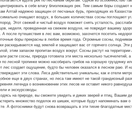
полагаются вдоль рек по песчаным берегам. Одной из особенностью так
центрировать в себе влагу близлежащих рек. Тем самым боры создают 
ам Алтай надежно защищен от песчаных бурь, приходящих из Казахстан
симально очищают воздух, в больших количествах сосны поглощают уг
лород. Этот свежий и чистый воздух поможет снять усталость, расслаби
цов, неделя, проведенная на свежем воздухе, не повредит вашему здор
. А после путешествия в лес вам, возможно, захочется посетить недоро
точные боры прекрасны в любое время года. Огромные сосны, поднимаю
ки раскидываются над землей и защищают вас от горячего солнца. Эти 
лой, этим запахом пропитан воздух вокруг. Сосны растут на территории 
али расти сосны, природа готовила эти места несколько тысячелетий, 
 по лесной тропинке можно насобирать грибов на хорошую груздянку ил
т лес создает ощущение, будто бы человек оказался в лесном раю. И 
тверждают эти слова. Леса действительно уникальны, как и отели метр
обное еще в двух странах, но леса там имеют не такой грандиозный раз
ревняя легенда о возникновении этих лесов ни оставит никого равноду
ели и экскурсоводы.
одясь на природе, вы сможете увидеть и диких зверей и птиц. Вашим д
стерить множество поделок из шишек, которые будут напоминать вам о
те. А фотоснимки будут снова возвращать в эти тихие благодатные мес