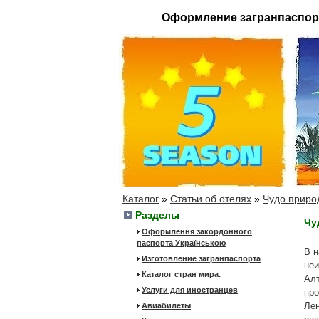
Оформление загранпаспор
Каталог
»
Статьи об отелях
»
Чудо приро
Разделы
Чу
Оформлення закордонного
паспорта Українською
В н
Изготовление загранпаспорта
неи
Каталог стран мира.
Алт
Услуги для иностранцев
про
Лен
Авиабилеты