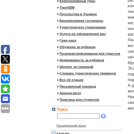
рас
Корпоративные туры
кон
TravelSIM
лес
Посольства в Украине
мак
Бронирование гостиницы
кис
Туристическое страхование
кон
Услуги по оформлению виз
вас
Лен
Грин кард
вет
Обучение за рубежом
смо
Полезная информация для туристов
нач
Недвижимость за рубежом
Идя
Шопинг за границей
Это
Словарь туристических терминов
под
под
Все об отдыхе
А д
Письменный перевод
жит
Аренда вилл
Нах
Практика для студентов
сма
мес
Поиск
Расширенный поиск