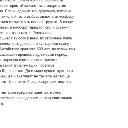
их лесов, считается их способность
неповторимый климат. Благодаря этим
а. Сосны одни из тех деревьев, которые
лекислый газ и выбрасывают в атмосферу
ться и вздохнуть полной грудью. В конце
овью, а наоборот придаст сил и освежит
гие хостелы метро Пушкинская.
щиеся высоко к небу, их огромные лапы
реликтовые деревья и кустарники пахнут
Алтайского края уже 600 лет, но чтобы там
а завершил процесс ледниковый период.
и жареную картошечку с грибами.
названия близлежащих поселков
о Щелковская. Да в мире существует нечто
мах, да и выглядят не так впечатляюще.
шным. Ее с охотой расскажут вам местные
етям тоже найдется занятие, можно
 времени проведенном в этом уникальном
та.