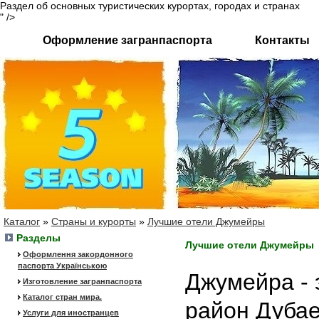
Раздел об основных туристических курортах, городах и странах
" />
Оформление загранпаспорта
Контакты
Каталог
»
Страны и курорты
»
Лучшие отели Джумейры
Разделы
Лучшие отели Джумейры
Оформлення закордонного
паспорта Українською
Джумейра - 
Изготовление загранпаспорта
Каталог стран мира.
район Дубае
Услуги для иностранцев