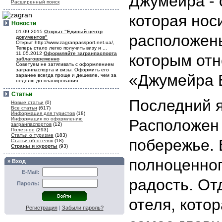
Джумейра - 
Расширенный поиск
которая нос
Новости
01.09.2015
Открыт "Единый центр
расположен
документов"
Открыт http://www.zagranpassport.net.ua/,
Теперь стало легко получить визу и ...
11.05.2012
Оформляйте загранпаспорта
которым отн
заблаговременно
Советуем не затягивать с оформлением
загранпаспорта и визы. Оформить его
«Джумейра 
заранее всегда проще и дешевле, чем за
неделю до планирования ...
Статьи
Последний я
Новые статьи
(0)
Все статьи
(617)
Информация для туристов
(18)
Информация по оформлению
Расположен 
загранпаспортов
(12)
Полезное
(293)
Статьи о туризме
(183)
побережье. 
Статьи об отелях
(18)
Страны и курорты
(93)
полноценног
» Вход
E-Mail:
радость. От
Пароль:
отеля, кото
Регистрация
|
Забыли пароль?