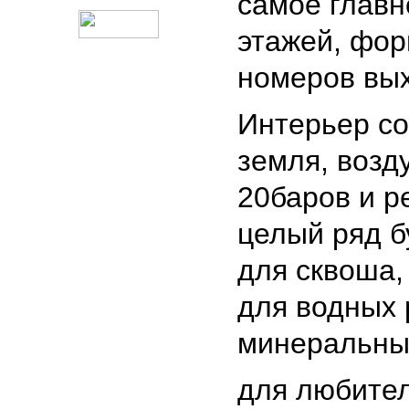
самое главн
этажей, фор
номеров вых
Интерьер со
земля, возд
20баров и р
целый ряд б
для сквоша,
для водных 
минеральные
для любител