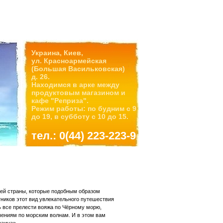
Украина, Киев,
ул. Красноармейская
(Большая Васильковская)
д. 26.
Находимся в арке между
продуктовым магазином и
кафе "Реприза".
Режим работы: по будним с 9
до 19, в субботу с 10 до 15.
тел.: 0(44) 223-223-9
ей страны, которые подобным образом
тников этот вид увлекательного путешествия
ть все прелести вояжа по Чёрному морю,
чениям по морским волнам. И в этом вам