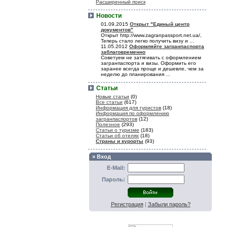
Расширенный поиск
Новости
01.09.2015
Открыт "Единый центр
документов"
Открыт http://www.zagranpassport.net.ua/,
Теперь стало легко получить визу и ...
11.05.2012
Оформляйте загранпаспорта
заблаговременно
Советуем не затягивать с оформлением
загранпаспорта и визы. Оформить его
заранее всегда проще и дешевле, чем за
неделю до планирования ...
Статьи
Новые статьи
(0)
Все статьи
(617)
Информация для туристов
(18)
Информация по оформлению
загранпаспортов
(12)
Полезное
(293)
Статьи о туризме
(183)
Статьи об отелях
(18)
Страны и курорты
(93)
» Вход
E-Mail:
Пароль:
Регистрация
|
Забыли пароль?