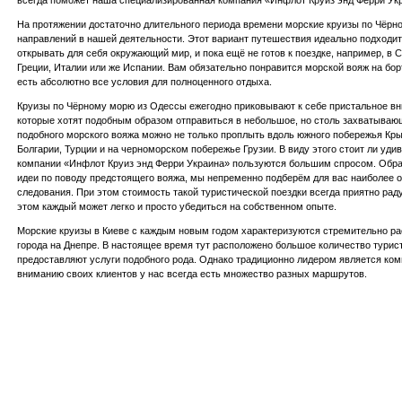
всегда поможет наша специализированная компания «Инфлот Круиз энд Ферри Ук
На протяжении достаточно длительного периода времени морские круизы по Чёрн
направлений в нашей деятельности. Этот вариант путешествия идеально подходит 
открывать для себя окружающий мир, и пока ещё не готов к поездке, например, в
Греции, Италии или же Испании. Вам обязательно понравится морской вояж на бор
есть абсолютно все условия для полноценного отдыха.
Круизы по Чёрному морю из Одессы ежегодно приковывают к себе пристальное вн
которые хотят подобным образом отправиться в небольшое, но столь захватываю
подобного морского вояжа можно не только проплыть вдоль южного побережья Кры
Болгарии, Турции и на черноморском побережье Грузии. В виду этого стоит ли уди
компании «Инфлот Круиз энд Ферри Украина» пользуются большим спросом. Обрат
идеи по поводу предстоящего вояжа, мы непременно подберём для вас наиболее
следования. При этом стоимость такой туристической поездки всегда приятно рад
этом каждый может легко и просто убедиться на собственном опыте.
Морские круизы в Киеве с каждым новым годом характеризуются стремительно ра
города на Днепре. В настоящее время тут расположено большое количество турис
предоставляют услуги подобного рода. Однако традиционно лидером является ком
вниманию своих клиентов у нас всегда есть множество разных маршрутов.