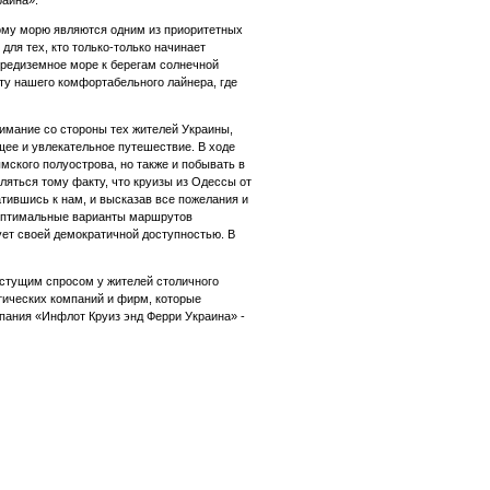
раина».
ому морю являются одним из приоритетных
для тех, кто только-только начинает
 Средиземное море к берегам солнечной
ту нашего комфортабельного лайнера, где
имание со стороны тех жителей Украины,
щее и увлекательное путешествие. В ходе
мского полуострова, но также и побывать в
вляться тому факту, что круизы из Одессы от
ившись к нам, и высказав все пожелания и
 оптимальные варианты маршрутов
ует своей демократичной доступностью. В
стущим спросом у жителей столичного
тических компаний и фирм, которые
пания «Инфлот Круиз энд Ферри Украина» -