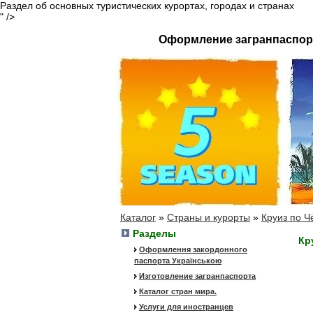
Раздел об основных туристических курортах, городах и странах
" />
Оформление загранпаспор
Каталог
»
Страны и курорты
»
Круиз по 
Разделы
Кр
Оформлення закордонного
паспорта Українською
Изготовление загранпаспорта
Каталог стран мира.
Услуги для иностранцев