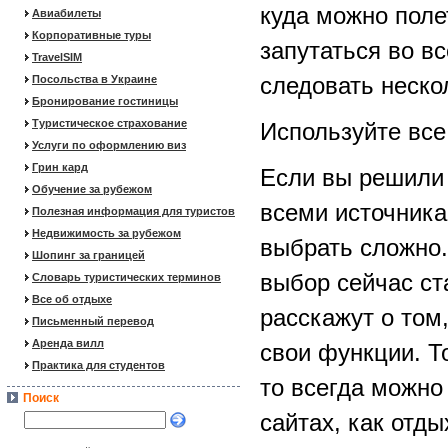
куда можно полет
Авиабилеты
Корпоративные туры
запутаться во в
TravelSIM
следовать неско
Посольства в Украине
Бронирование гостиницы
Туристическое страхование
Используйте вс
Услуги по оформлению виз
Грин кард
Если вы решили 
Обучение за рубежом
всеми источника
Полезная информация для туристов
Недвижимость за рубежом
выбрать сложно.
Шопинг за границей
выбор сейчас ст
Словарь туристических терминов
Все об отдыхе
расскажут о том
Письменный перевод
Аренда вилл
свои функции. Т
Практика для студентов
то всегда можно
Поиск
сайтах, как отд