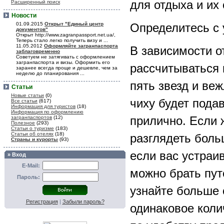
для отдыха и их
Расширенный поиск
Новости
01.09.2015
Открыт "Единый центр
Определитесь с
документов"
Открыт http://www.zagranpassport.net.ua/,
Теперь стало легко получить визу и ...
11.05.2012
Оформляйте загранпаспорта
В зависимости от
заблаговременно
Советуем не затягивать с оформлением
загранпаспорта и визы. Оформить его
рассчитываться 
заранее всегда проще и дешевле, чем за
неделю до планирования ...
пять звезд и ве
Статьи
Новые статьи
(0)
чиху будет подав
Все статьи
(617)
Информация для туристов
(18)
Информация по оформлению
прилично. Если 
загранпаспортов
(12)
Полезное
(293)
Статьи о туризме
(183)
Статьи об отелях
(18)
разглядеть боль
Страны и курорты
(93)
если вас устраи
» Вход
E-Mail:
можно брать пут
Пароль:
узнайте больше 
Регистрация
|
Забыли пароль?
одинаковое коли