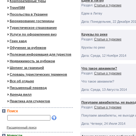
Едем в Литву
Корпоративные туры
Раздел:
Статьи о туризме
TravelSIM
Едем в Литву
Посольства в Украине
Бронирование гостиницы
Дата: Понедельник, 22 Декабря 20
Туристическое страхование
Услуги по оформлению виз
Круизы по реке
Раздел:
Статьи о туризме
Грин кард
Круизы по реке
Обучение за рубежом
Полезная информация для туристов
Дата: Среда, 12 Ноября 2014
Недвижимость за рубежом
Шопинг за границей
Что такое авиамили?
Раздел:
Статьи о туризме
Словарь туристических терминов
Все об отдыхе
Что такое авиамили?
Письменный перевод
Дата: Среда, 13 Августа 2014
Аренда вилл
Практика для студентов
Покупаем авиабилеты, не выход
Раздел:
Статьи о туризме
Поиск
Покупаем авиабилеты, не выходя 
Дата: Четверг, 24 Июля 2014
Расширенный поиск
Новости