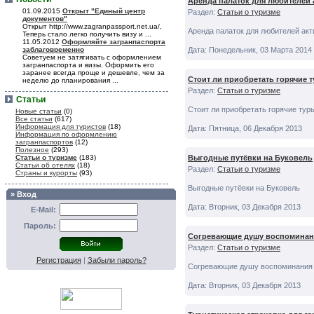
Аренда палаток для любителей 
01.09.2015
Открыт "Единый центр
Раздел:
Статьи о туризме
документов"
Открыт http://www.zagranpassport.net.ua/,
Аренда палаток для любителей акт
Теперь стало легко получить визу и ...
11.05.2012
Оформляйте загранпаспорта
заблаговременно
Дата: Понедельник, 03 Марта 2014
Советуем не затягивать с оформлением
загранпаспорта и визы. Оформить его
заранее всегда проще и дешевле, чем за
Стоит ли приобретать горячие 
неделю до планирования ...
Раздел:
Статьи о туризме
Статьи
Стоит ли приобретать горячие тур
Новые статьи
(0)
Все статьи
(617)
Информация для туристов
(18)
Дата: Пятница, 06 Декабря 2013
Информация по оформлению
загранпаспортов
(12)
Полезное
(293)
Статьи о туризме
(183)
Выгодные путёвки на Буковель
Статьи об отелях
(18)
Раздел:
Статьи о туризме
Страны и курорты
(93)
Выгодные путёвки на Буковель
» Вход
Дата: Вторник, 03 Декабря 2013
E-Mail:
Пароль:
Согревающие душу воспоминани
Раздел:
Статьи о туризме
Регистрация
|
Забыли пароль?
Согревающие душу воспоминания 
Дата: Вторник, 03 Декабря 2013