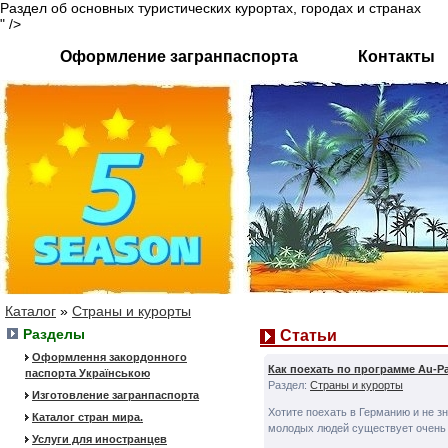
Раздел об основных туристических курортах, городах и странах
" />
Оформление загранпаспорта
Контакты
Каталог
»
Страны и курорты
Разделы
Статьи
Оформлення закордонного
Как поехать по программе Au-P
паспорта Українською
Раздел:
Страны и курорты
Изготовление загранпаспорта
Хотите поехать в Германию и не з
Каталог стран мира.
молодых людей существует очень 
Услуги для иностранцев