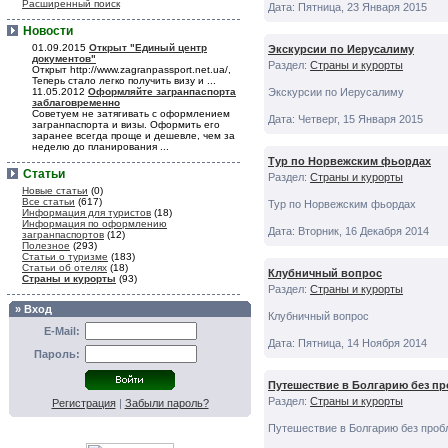
Расширенный поиск
Дата: Пятница, 23 Января 2015
Новости
01.09.2015
Открыт "Единый центр
Экскурсии по Иерусалиму
документов"
Раздел:
Страны и курорты
Открыт http://www.zagranpassport.net.ua/,
Теперь стало легко получить визу и ...
11.05.2012
Оформляйте загранпаспорта
Экскурсии по Иерусалиму
заблаговременно
Советуем не затягивать с оформлением
Дата: Четверг, 15 Января 2015
загранпаспорта и визы. Оформить его
заранее всегда проще и дешевле, чем за
неделю до планирования ...
Тур по Норвежским фьордах
Статьи
Раздел:
Страны и курорты
Новые статьи
(0)
Все статьи
(617)
Тур по Норвежским фьордах
Информация для туристов
(18)
Информация по оформлению
Дата: Вторник, 16 Декабря 2014
загранпаспортов
(12)
Полезное
(293)
Статьи о туризме
(183)
Статьи об отелях
(18)
Клубничный вопрос
Страны и курорты
(93)
Раздел:
Страны и курорты
» Вход
Клубничный вопрос
E-Mail:
Дата: Пятница, 14 Ноября 2014
Пароль:
Путешествие в Болгарию без п
Раздел:
Страны и курорты
Регистрация
|
Забыли пароль?
Путешествие в Болгарию без проб