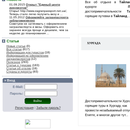
Все об отдыхе в
Тайл
01.09.2015
Открыт "Единый центр
курорте
П
документов"
Открыт http://www.zagranpassport.net.ua/,
достопримечательности
Т
Теперь стало легко получить визу и ...
горящие путевки в
Тайланд
...
11.05.2012
Оформляйте загранпаспорта
заблаговременно
Советуем не затягивать с оформлением
загранпаспорта и визы. Оформить его
заранее всегда проще и дешевле, чем за
неделю до планирования ...
Статьи
ХУРГАДА
Новые статьи
(0)
Все статьи
(617)
Информация для туристов
(18)
Информация по оформлению
загранпаспортов
(12)
Полезное
(293)
Статьи о туризме
(183)
Статьи об отелях
(18)
Страны и курорты
(93)
» Вход
E-Mail:
Пароль:
Достопримечательности Хург
горящие туры в Хургаду, как
Регистрация
|
Забыли пароль?
провести незабываемый отпу
Египте, и многое другое тут...