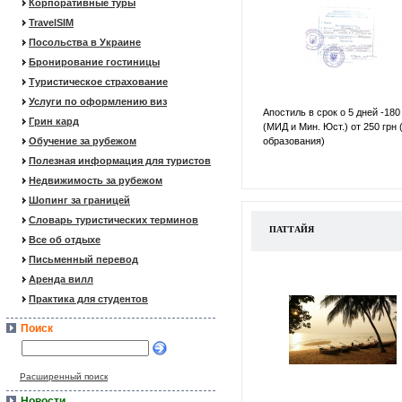
Корпоративные туры
TravelSIM
Посольства в Украине
Бронирование гостиницы
Туристическое страхование
Услуги по оформлению виз
Апостиль в срок о 5 дней -180
Грин кард
(МИД и Мин. Юст.) от 250 грн 
Обучение за рубежом
образования)
Полезная информация для туристов
Недвижимость за рубежом
Шопинг за границей
Словарь туристических терминов
ПАТТАЙЯ
Все об отдыхе
Письменный перевод
Аренда вилл
Практика для студентов
Поиск
Расширенный поиск
Новости