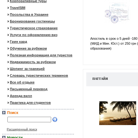
Корпоративные туры
TravelSIM
Посольства в Украине
Бронирование гостиницы
Туристическое страхование
Услуги по оформлению виз
Апостиль в срок о 5 дней -180
Грин кард
(МИД и Мин. Юст.) от 250 грн 
Обучение за рубежом
образования)
Полезная информация для туристов
Недвижимость за рубежом
Шопинг за границей
Словарь туристических терминов
ПАТТАЙЯ
Все об отдыхе
Письменный перевод
Аренда вилл
Практика для студентов
Поиск
Расширенный поиск
Новости