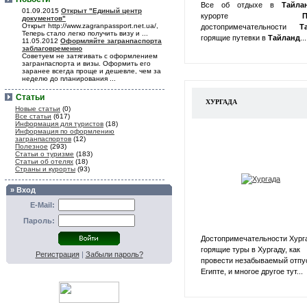
Все об отдыхе в
Тайл
01.09.2015
Открыт "Единый центр
курорте
П
документов"
Открыт http://www.zagranpassport.net.ua/,
достопримечательности
Т
Теперь стало легко получить визу и ...
горящие путевки в
Тайланд
...
11.05.2012
Оформляйте загранпаспорта
заблаговременно
Советуем не затягивать с оформлением
загранпаспорта и визы. Оформить его
заранее всегда проще и дешевле, чем за
неделю до планирования ...
Статьи
ХУРГАДА
Новые статьи
(0)
Все статьи
(617)
Информация для туристов
(18)
Информация по оформлению
загранпаспортов
(12)
Полезное
(293)
Статьи о туризме
(183)
Статьи об отелях
(18)
Страны и курорты
(93)
» Вход
E-Mail:
Пароль:
Достопримечательности Хург
горящие туры в Хургаду, как
Регистрация
|
Забыли пароль?
провести незабываемый отпу
Египте, и многое другое тут...